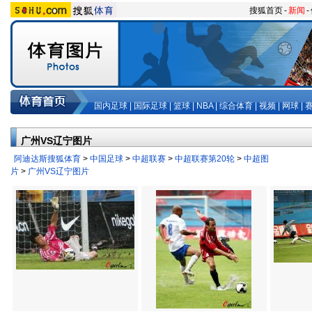
搜狐首页
-
新闻
-
国内足球
|
国际足球
|
篮球
|
NBA
|
综合体育
|
视频
|
网球
|
广州VS辽宁图片
阿迪达斯搜狐体育
>
中国足球
>
中超联赛
>
中超联赛第20轮
>
中超图
片
>
广州VS辽宁图片