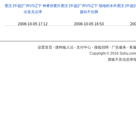
图文:[中超]广州VS辽宁 神勇张鹭扑
图文:[中超]广州VS辽宁 场地积水外
图文:[中超
出迭戈点球
援站不住脚
2008-10-05 17:12
2008-10-05 16:53
200
设置首页
-
搜狗输入法
-
支付中心
-
搜狐招聘
-
广告服务
-
客
Copyright
©
2016 Sohu.com 
搜狐不良信息举