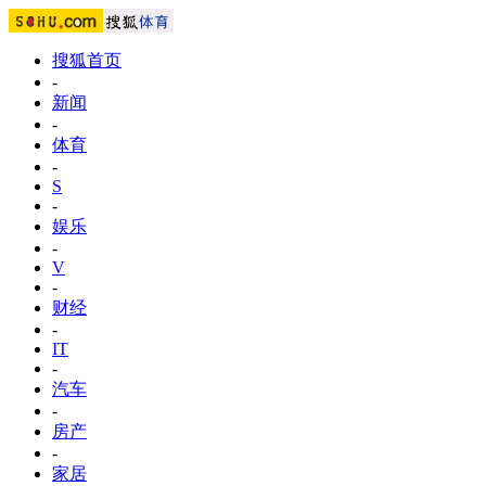
搜狐首页
-
新闻
-
体育
-
S
-
娱乐
-
V
-
财经
-
IT
-
汽车
-
房产
-
家居