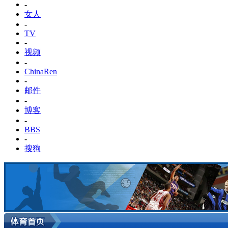
-
女人
-
TV
-
视频
-
ChinaRen
-
邮件
-
博客
-
BBS
-
搜狗