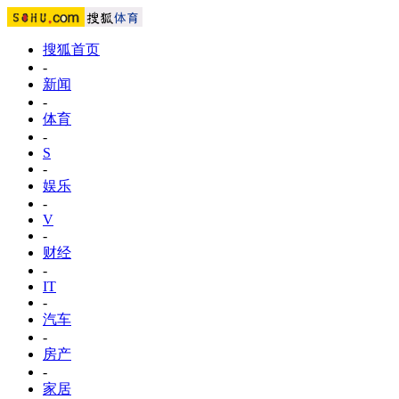
搜狐首页
-
新闻
-
体育
-
S
-
娱乐
-
V
-
财经
-
IT
-
汽车
-
房产
-
家居