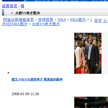
国内足球
|
国际足球
|
篮球
|
NBA
|
综合体育
设置首页
-
搜
火箭VS奇才图片
阿迪达斯搜狐体育
>
篮球世界
>
NBA
>
NBA图片
>
1
首页
上
月9日NBA图片
>
火箭VS奇才图片
图文:[NBA]火箭胜奇才 看麦迪的眼神
2008-01-09 11:38