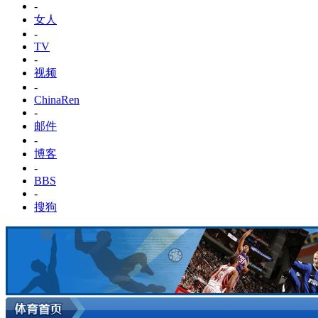
-
女人
-
TV
-
视频
-
ChinaRen
-
邮件
-
博客
-
BBS
-
搜狗