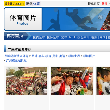
搜狐首页
-
新闻
-
国内足球
|
国际足球
|
篮球
|
NBA
|
综合体育
|
视频
|
网球
|
广州棋童迎奥运
阿迪达斯搜狐体育
>
网球-赛车-棋牌-足彩-奥运
>
棋牌世界
>
棋牌图片
>
广州棋童迎奥运