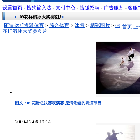
设置首页
-
搜狗输入法
-
支付中心
-
搜狐招聘
-
广告服务
-
客服
09花样滑冰大奖赛图片
阿迪达斯搜狐体育
>
综合体育
>
冰雪
>
精彩图片
>
09
首页
上
花样滑冰大奖赛图片
图文：09花滑总决赛表演赛 庞清佟健的表演节目
2009-12-06 19:14