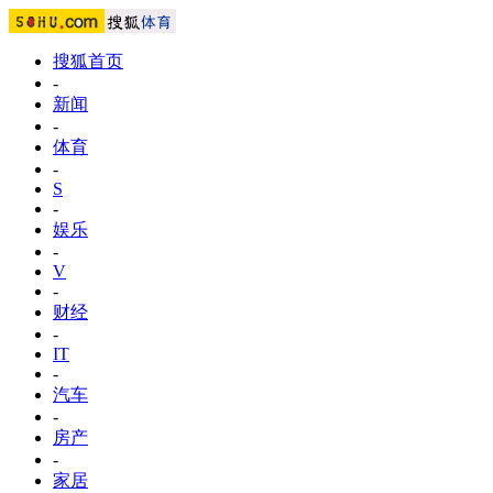
搜狐首页
-
新闻
-
体育
-
S
-
娱乐
-
V
-
财经
-
IT
-
汽车
-
房产
-
家居