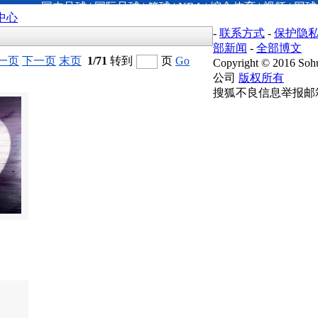
国内足球
|
国际足球
|
篮球
|
NBA
|
综合体育
|
视频
|
网球
中心
-
联系方式
-
保护隐
部新闻
-
全部博文
一页
下一页
末页
1/71
转到
页
Go
Copyright
©
2016 Sohu
公司
版权所有
搜狐不良信息举报邮