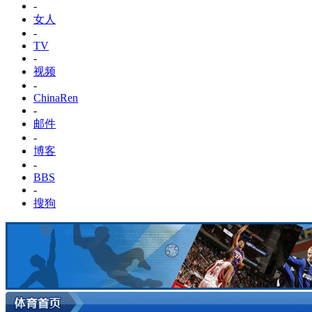
-
女人
-
TV
-
视频
-
ChinaRen
-
邮件
-
博客
-
BBS
-
搜狗