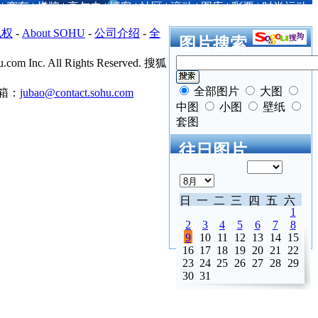
|
赛车
|
棋牌
|
高尔夫
|
博客
|
社区
|
滚动
|
图库
|
彩票
|
时尚运动
私权
-
About SOHU
-
公司介绍
-
全
图片搜索
.com Inc. All Rights Reserved. 搜狐
全部图片
大图
箱：
jubao@contact.sohu.com
中图
小图
壁纸
套图
往日图片
日
一
二
三
四
五
六
1
2
3
4
5
6
7
8
9
10
11
12
13
14
15
16
17
18
19
20
21
22
23
24
25
26
27
28
29
30
31