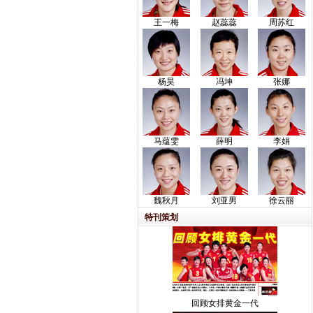
王一梅
赵蕊蕊
周苏红
杨昊
冯坤
张娜
马蕴雯
薛明
李娟
魏秋月
刘亚男
徐云丽
特刊策划
回顾女排黄金一代