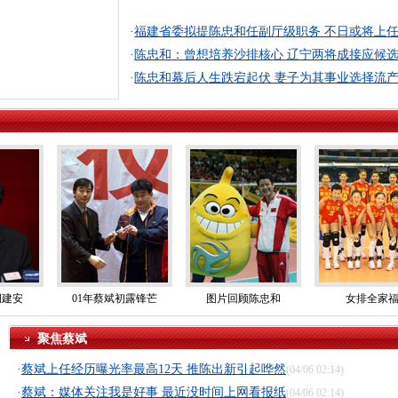
·
福建省委拟提陈忠和任副厅级职务 不日或将上
·
陈忠和：曾想培养沙排核心 辽宁两将成接应候
·
陈忠和幕后人生跌宕起伏 妻子为其事业选择流
周建安
01年蔡斌初露锋芒
图片回顾陈忠和
女排全家
聚焦蔡斌
·
蔡斌上任经历曝光率最高12天 推陈出新引起哗然
(04/06 02:14)
·
蔡斌：媒体关注我是好事 最近没时间上网看报纸
(04/06 02:14)