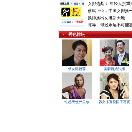
·
女排选蔡 让年轻人挑重
·
蔡斌上位，中国女排换
·
换帅换出女排新天地
·
陈导，球迷永远不可能
秀色排坛
俏女郎蕊蕊
美丽新娘张娜
性感天使弗里尔
韩女排退役国手写真