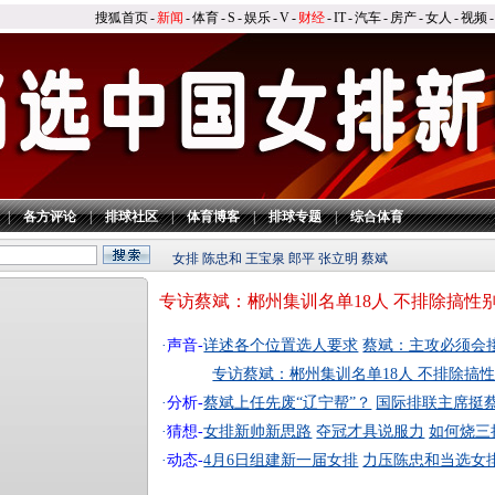
搜狐首页
-
新闻
-
体育
-
S
-
娱乐
-
V
-
财经
-
IT
-
汽车
-
房产
-
女人
-
视频
-
|
各方评论
|
排球社区
|
体育博客
|
排球专题
|
综合体育
女排
陈忠和
王宝泉
郎平
张立明
蔡斌
专访蔡斌：郴州集训名单18人 不排除搞性
·
声音-
详述各个位置选人要求
蔡斌：主攻必须会
专访蔡斌：郴州集训名单18人 不排除搞
·
分析-
蔡斌上任先废“辽宁帮”？
国际排联主席挺
·
猜想-
女排新帅新思路
夺冠才具说服力
如何烧三
·
动态-
4月6日组建新一届女排
力压陈忠和当选女