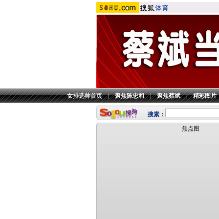
女排选帅首页
|
聚焦陈忠和
|
聚焦蔡斌
|
精彩图片
搜索：
焦点图