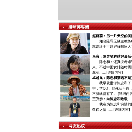
排球博客圈
赵蕊蕊：另一片天空的美
知晓陈导无缘主教练时
就是终于可以好好陪家人
马寅：陈导笑称站好最后
陈忠和：还真没考虑过
来。不过中国女排随时需
愿意……[
详细内容
]
卓越兄：陈忠和落选不是
我早就批评陈忠和了，
字，学QQ，他死活不肯
不就啥都有了。 [
详细内
王兴步：向陈忠和致敬
我在为陈忠和惋惜的同
敬仰之情……[
详细内容
]
网友热议