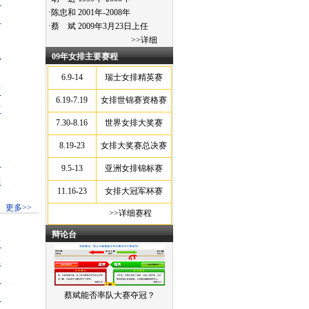
队
·陈忠和 2001年-2008年
定
·蔡 斌 2009年3月23日上任
>>
详细
战
09年女排主要赛程
6.9-14
瑞士女排精英赛
声
6.19-7.19
女排世锦赛资格赛
材
7.30-8.16
世界女排大奖赛
8.19-23
女排大奖赛总决赛
队
9.5-13
亚洲女排锦标赛
梅
11.16-23
女排大冠军杯赛
更多>>
>>详细赛程
辩论台
友
排
教
蔡斌能否率队大赛夺冠？
止