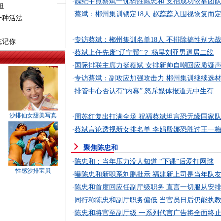
·
魏纪中点蔡斌一优势胜陈忠和 支招成功依靠团
担
·
蔡斌：郴州集训锁定18人 赵蕊蕊入围视恢复而
一种活法
·
专访蔡斌：郴州集训名单18人 不排除搞性别大
忘记你
·
蔡斌上任先废“辽宁帮”？ 杨昊刘亚男退居二线
·
国际排联主席力挺蔡斌 女排新帅自嘲回应质疑
·
专访蔡斌：副攻应加强攻击力 郴州集训继续选
·
排管中心否认有“内幕” 怒斥媒体报道无中生有
沙排仙女甜美写真
·
周苏红复出打满全场 祝福蔡斌坦言恐无缘国家
·
蔡斌言论透视新女排名单 李娟殷娜恐胜过王一
聚焦陈忠和
·
陈忠和：当年压力没人知道 “下课”后爱打网球
性感沙排宝贝
·
曝陈忠和新职系刘鹏批示 福建新上司是当年队
·
陈忠和首度回应任副厅级职务 直言一切服从安
·
同行称陈忠和副厅职务偏低 当官员日后仍能执
·
陈忠和将官至副厅级 一系列代言广告将全面终