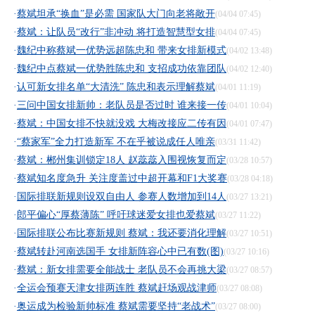
·
蔡斌坦承“换血”是必需 国家队大门向老将敞开
(04/04 07:45)
·
蔡斌：让队员“改行”非冲动 将打造智慧型女排
(04/04 07:45)
·
魏纪中称蔡斌一优势远超陈忠和 带来女排新模式
(04/02 13:48)
·
魏纪中点蔡斌一优势胜陈忠和 支招成功依靠团队
(04/02 12:40)
·
认可新女排名单“大清洗” 陈忠和表示理解蔡斌
(04/01 11:19)
·
三问中国女排新帅：老队员是否过时 谁来接一传
(04/01 10:04)
·
蔡斌：中国女排不快就没戏 大梅改接应二传有因
(04/01 07:47)
·
“蔡家军”全力打造新军 不在乎被说成任人唯亲
(03/31 11:42)
·
蔡斌：郴州集训锁定18人 赵蕊蕊入围视恢复而定
(03/28 10:57)
·
蔡斌知名度急升 关注度盖过中超开幕和F1大奖赛
(03/28 04:18)
·
国际排联新规则设双自由人 参赛人数增加到14人
(03/27 13:21)
·
郎平偏心“厚蔡薄陈” 呼吁球迷爱女排也爱蔡斌
(03/27 11:22)
·
国际排联公布比赛新规则 蔡斌：我还要消化理解
(03/27 10:51)
·
蔡斌转赴河南选国手 女排新阵容心中已有数(图)
(03/27 10:16)
·
蔡斌：新女排需要全能战士 老队员不会再挑大梁
(03/27 08:57)
·
全运会预赛天津女排两连胜 蔡斌赶场观战津师
(03/27 08:08)
·
奥运成为检验新帅标准 蔡斌需要坚持“老战术”
(03/27 08:00)