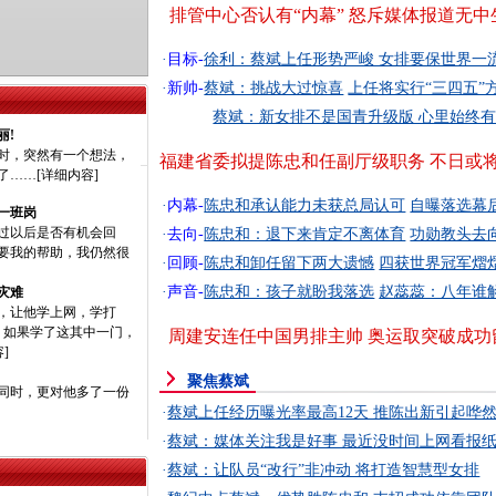
排管中心否认有“内幕” 怒斥媒体报道无中
·
目标-
徐利：蔡斌上任形势严峻 女排要保世界一
·
新帅-
蔡斌：挑战大过惊喜
上任将实行“三四五”
蔡斌：新女排不是国青升级版 心里始终
丽!
，突然有一个想法，
福建省委拟提陈忠和任副厅级职务 不日或
了……[
详细内容
]
·
内幕-
陈忠和承认能力未获总局认可
自曝落选幕
一班岗
以后是否有机会回
·
去向-
陈忠和：退下来肯定不离体育
功勋教头去
要我的帮助，我仍然很
·
回顾-
陈忠和卸任留下两大遗憾
四获世界冠军熠
·
声音-
陈忠和：孩子就盼我落选
赵蕊蕊：八年谁
灾难
让他学上网，学打
，如果学了这其中一门，
周建安连任中国男排主帅 奥运取突破成功
容
]
聚焦蔡斌
时，更对他多了一份
·
蔡斌上任经历曝光率最高12天 推陈出新引起哗
·
蔡斌：媒体关注我是好事 最近没时间上网看报
·
蔡斌：让队员“改行”非冲动 将打造智慧型女排