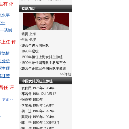
生有
评
蔡斌简历
流水平
方针
有一遗憾
·籍贯 上海
·年龄 43岁
将上任
评
·1989年进入国家队
·1996年退役
后隐情
·1997年担任上海女排主教练
向分析
·1999年兼任国青队主教练至今
熠生辉
·2009年正式出任国家队主教练
>>
详细
解甘苦
中国女排历任主教练
留任
评
·袁伟民 1976年-1984年
·邓若曾 1984.12-1985.12
更多>>
·张蓉芳 1986年
·李耀先 1987年-1988年
然
·胡 进 1989年-1992年
纸
·栗晓峰 1993年-1994年
·郎 平 1995年-1999年3月
·胡 进 1999年-2000年