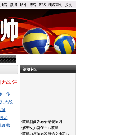
播客
-
微博
-
邮件
-
博客
-
BBS
-
我说两句
-
搜狗
视频专区
别大战
评
接一传
性别大战
蔡斌
把火
·
蔡斌新闻发布会感慨陈词
排新帅
·
解密女排新任主帅蔡斌
·
蔡斌力压陈忠和当选女排新帅