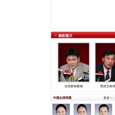
精彩图片
女排新帅蔡斌
男排主帅
中国女排明星
更多>>