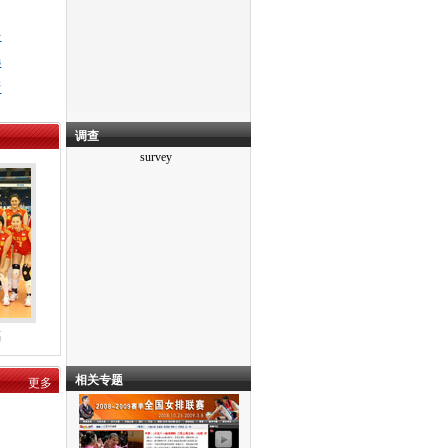
任
选
产
调查
survey
福
相关专题
更多