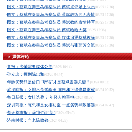
·
图文：蔡斌在秦皇岛考察队员 蔡斌点评场上队员
(03/25 17:36)
·
图文：蔡斌在秦皇岛考察队员 蔡斌教练面无表情
(03/25 17:36)
·
图文：蔡斌在秦皇岛考察队员 蔡斌教练表情特写
(03/25 17:36)
·
图文：蔡斌在秦皇岛考察队员 蔡斌哈哈大笑
(03/25 17:36)
·
图文：蔡斌在秦皇岛考察队员 媒体追逐蔡斌教练
(03/25 17:36)
·
图文：蔡斌在秦皇岛考察队员 蔡斌与张蓉芳交流
(03/25 17:36)
媒体评论
·
竞报：少帅需要媒体公关
(03/26 10:14)
·
孙立忠：挥别陈忠和
(03/26 04:44)
·
年龄优势只是借口 “听话”才是蔡斌当选关键？
(03/24 09:52)
·
武汉晚报：女排不是试验田 陈忠和下课也是贡献
(03/24 09:52)
·
每日新报：女排选蔡 让年轻人挑重担
(03/24 08:08)
·
深圳商报：陈忠和是女排功臣 一点劣势导致落选
(03/24 07:47)
·
楚天都市报：辞“旧”迎“新”
(03/24 05:49)
·
济南时报：向老陈致敬
(03/24 04:29)