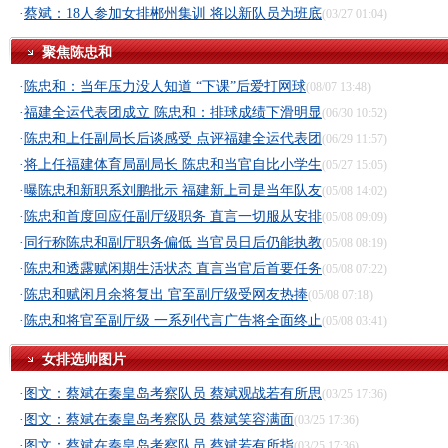
·
蔡斌：18人参加女排郴州集训 将以新队员为班底
(03/27 01:04)
聚焦陈忠和
·
陈忠和：当年压力没人知道 “下课”后爱打网球
(08/07 13:48)
·
福建全运代表团成立 陈忠和：排球成绩下滑明显
(06/30 10:52)
·
陈忠和上任副局长后谈感受 点评福建全运代表团
(06/29 11:57)
·
将上任福建体育局副局长 陈忠和当官自比小学生
(05/27 15:05)
·
曝陈忠和新职系刘鹏批示 福建新上司是当年队友
(05/08 14:02)
·
陈忠和首度回应任副厅级职务 直言一切服从安排
(05/08 09:09)
·
同行称陈忠和副厅职务偏低 当官员日后仍能执教
(05/08 08:19)
·
陈忠和透露赋闲期生活状态 直言当官后首要任务
(05/08 07:22)
·
陈忠和赋闲月余将复出 官至副厅级受网友热捧
(05/08 07:18)
·
陈忠和将官至副厅级 一系列代言广告将全面终止
(05/08 03:41)
女排选帅图片
·
图文：蔡斌在秦皇岛考察队员 蔡斌观战若有所思
(03/25 17:36)
·
图文：蔡斌在秦皇岛考察队员 蔡斌笑容满面
(03/25 17:36)
·
图文：蔡斌在秦皇岛考察队员 蔡斌若有所指
(03/25 17:36)