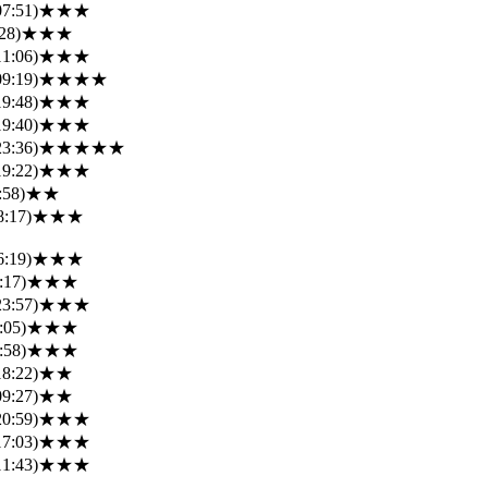
07:51)
★★★
28)
★★★
11:06)
★★★
09:19)
★★★★
19:48)
★★★
19:40)
★★★
23:36)
★★★★★
19:22)
★★★
:58)
★★
8:17)
★★★
6:19)
★★★
:17)
★★★
23:57)
★★★
:05)
★★★
:58)
★★★
18:22)
★★
09:27)
★★
20:59)
★★★
17:03)
★★★
11:43)
★★★