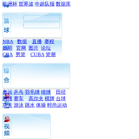
欧洲杯
世界波
中超队报
数据库
NBA
数据
直播
赛程
姚明
官网
图片
论坛
CBA
男篮
CUBA
篮潮
奥运
乒乓
羽毛球
排球
田径
网球
赛车
高尔夫
棋牌
台球
功夫
游泳
跳水
体操
时尚运动