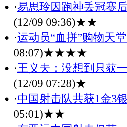
·
易思玲因跑神丢冠赛后
(12/09 09:36)
★★
·
运动员“血拼”购物天
08:07)
★★★★
·
王义夫：没想到只获一
(12/09 07:28)
★
·
中国射击队共获1金3银
05:01)
★★