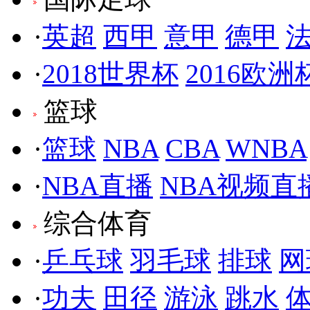
·
英超
西甲
意甲
德甲
·
2018世界杯
2016欧洲
篮球
·
篮球
NBA
CBA
WNBA
·
NBA直播
NBA视频直
综合体育
·
乒乓球
羽毛球
排球
网
·
功夫
田径
游泳
跳水