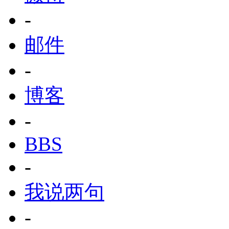
-
邮件
-
博客
-
BBS
-
我说两句
-