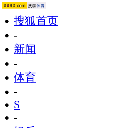
搜狐首页
-
新闻
-
体育
-
S
-