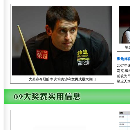
希
聚焦首
200
马克-
前较为
大奖赛夺冠赔率 火箭奥沙利文再成最大热门
级应无太