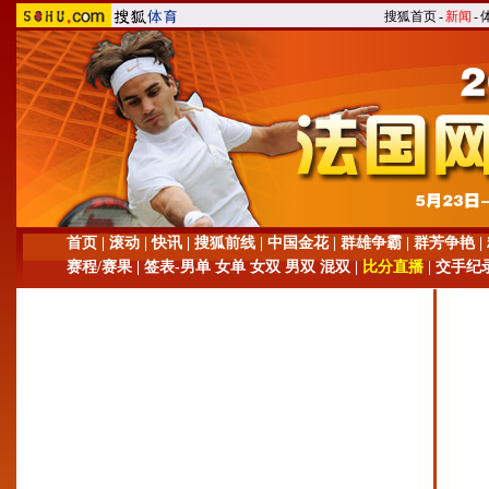
搜狐首页
-
新闻
-
首页
|
滚动
|
快讯
|
搜狐前线
|
中国金花
|
群雄争霸
|
群芳争艳
|
赛程
/
赛果
| 签表-
男单
女单
女双
男双
混双
|
比分直播
|
交手纪