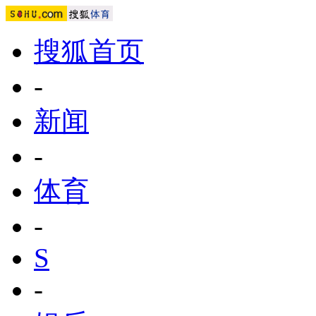
搜狐首页
-
新闻
-
体育
-
S
-