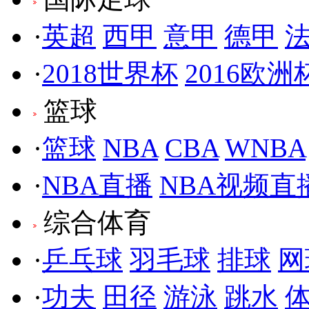
·
英超
西甲
意甲
德甲
·
2018世界杯
2016欧洲
篮球
·
篮球
NBA
CBA
WNBA
·
NBA直播
NBA视频直
综合体育
·
乒乓球
羽毛球
排球
网
·
功夫
田径
游泳
跳水