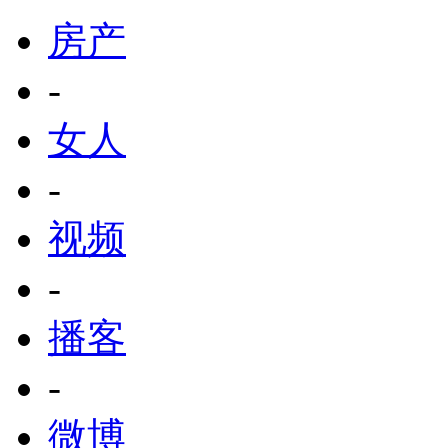
房产
-
女人
-
视频
-
播客
-
微博