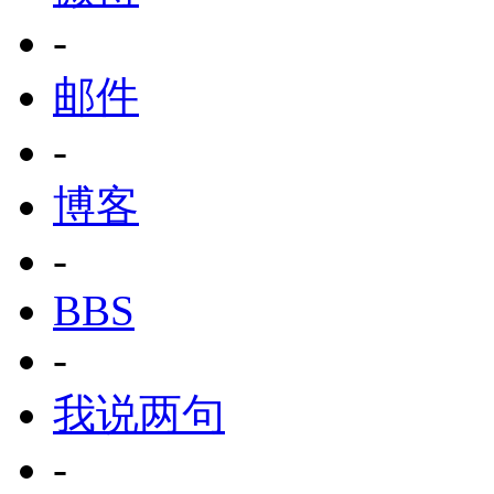
-
邮件
-
博客
-
BBS
-
我说两句
-