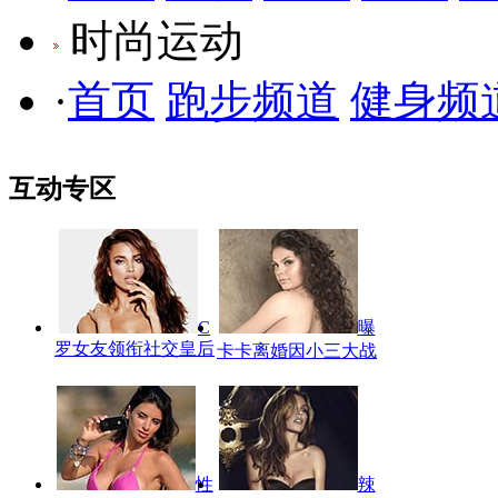
时尚运动
·
首页
跑步频道
健身频
互动专区
C
曝
罗女友领衔社交皇后
卡卡离婚因小三大战
性
辣