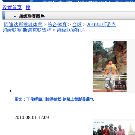
国内足球
|
国际足球
|
篮球
|
NBA
|
综合体育
设置首页
-
搜
超级联赛图片
阿迪达斯搜狐体育
>
综合体育
>
台球
>
2010年斯诺克
超级联赛|斯诺克联盟杯
>
超级联赛图片
图文：丁俊晖四川旅游放松 轮船上留影显霸气
2010-08-01 12:09