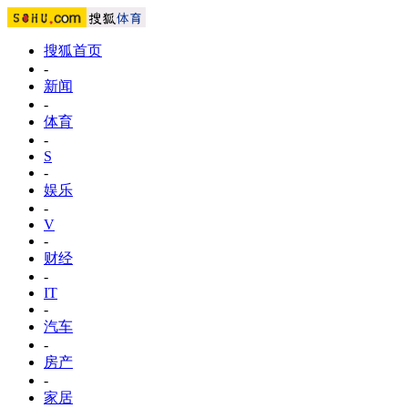
搜狐首页
-
新闻
-
体育
-
S
-
娱乐
-
V
-
财经
-
IT
-
汽车
-
房产
-
家居