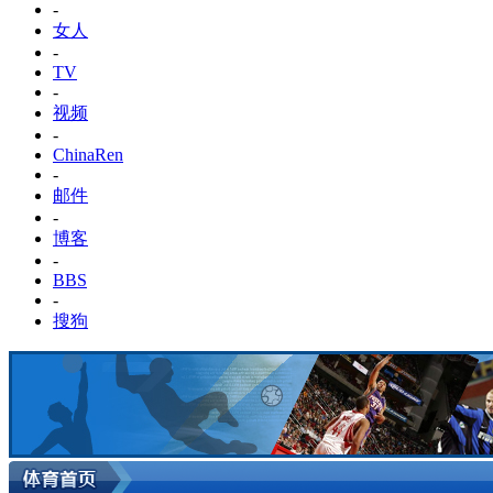
-
女人
-
TV
-
视频
-
ChinaRen
-
邮件
-
博客
-
BBS
-
搜狗