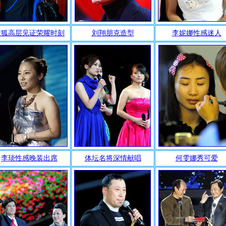
搜狐高层见证荣耀时刻
刘翔朋克造型
李妮娜性感迷人
李琰性感晚装出席
体坛名将深情献唱
何雯娜秀可爱