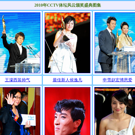
2010年CCTV体坛风云颁奖盛典图集
王濛西装帅气
最佳新人侯逸凡
申雪赵宏博恩爱