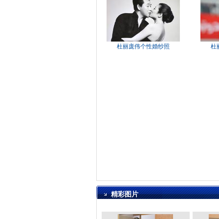
杜丽庞伟个性婚纱照
杜
精彩图片