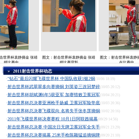
击世界杯袁静摘金 张靖
图文：射击世界杯袁静摘金 张靖
图文：射击世界杯袁静摘
婧比赛中
婧比赛背影
在比赛中
2011射击世界杯动态
·
“钻石”最后闪耀飞碟世界杯 中国队收获1银2铜
(10/06 18:19)
·
射击世界杯武翠翠多向赛摘铜 刘英姿三连冠梦碎
(10/05 20:12)
·
射击世界杯胡斌渊6年5获亚军 加赛惜败卫冕冠军
(10/04 20:21)
·
射击世界杯总决赛亚洲枪手扬威 卫冕冠军险垫底
(10/03 20:36)
·
射击世界杯总决赛飞碟双向 名将失手张冬莲摘铜
(10/02 20:16)
·
2011年飞碟世界杯决赛赛程 10月1日阿联酋揭幕
(09/29 14:56)
·
射击世界杯总决赛 中国次日无牌卫冕冠军全失手
(09/21 23:29)
·
射击世界杯总决赛揭幕 25米手枪陈颖猛追摘铜牌
(09/20 21:10)