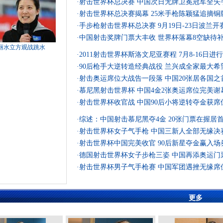
·
射击世界杯总决赛 中国次日无牌卫冕冠军全失
·
射击世界杯总决赛揭幕 25米手枪陈颖猛追摘铜
·
手步枪射击世界杯总决赛 9月19日-23日波兰开
·
中国射击奖牌门票大丰收 世界杯落幕8空缺待
丽水立方观战跳水
·
2011射击世界杯斯洛文尼亚赛程 7月8-16日进行
·
90后枪手大逆转造经典战役 兰兴成全家最大希
·
射击奥运席位大战告一段落 中国20张居各国之
·
慕尼黑射击世界杯 中国4金2张奥运席位完美谢
·
射击世界杯收官战 中国90后小将逆转夺金获席
·
综述：中国射击慕尼黑夺4金 20张门票在握居
·
射击世界杯女子气手枪 中国三新人全部无缘决
·
射击世界杯中国完美收官 90后新星夺金赢入场
·
德国射击世界杯女子步枪三姿 中国再添奥运门
·
射击世界杯男子气手枪赛 中国军团遇挫无缘席
更多