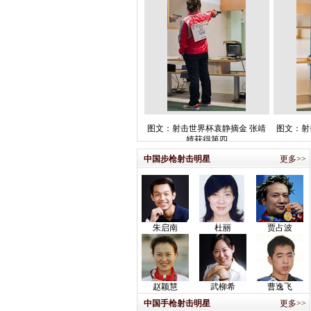
图文：射击世界杯袁静摘金 张靖
图文：射
婧获得第四
中国步枪射击明星
更多>>
朱启南
杜丽
贾占波
赵颖慧
武柳希
曹逸飞
中国手枪射击明星
更多>>