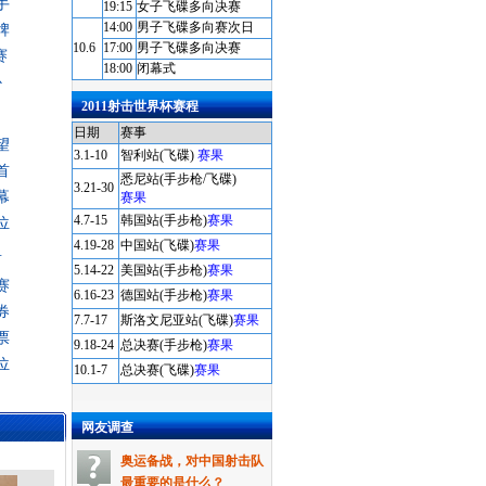
手
19:15
女子飞碟多向决赛
14:00
男子飞碟多向赛次日
牌
10.6
17:00
男子飞碟多向决赛
赛
18:00
闭幕式
补
2011射击世界杯赛程
日期
赛事
望
3.1-10
智利站(飞碟)
赛果
首
悉尼站(手步枪/飞碟)
3.21-30
幕
赛果
4.7-15
韩国站(手步枪)
赛果
位
4.19-28
中国站(飞碟)
赛果
首
5.14-22
美国站(手步枪)
赛果
赛
6.16-23
德国站(手步枪)
赛果
券
7.7-17
斯洛文尼亚站(飞碟)
赛果
票
9.18-24
总决赛(手步枪)
赛果
位
10.1-7
总决赛(飞碟)
赛果
网友调查
奥运备战，对中国射击队
最重要的是什么？