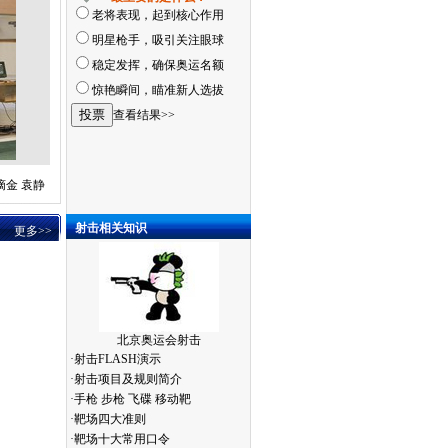
老将表现，起到核心作用
明星枪手，吸引关注眼球
稳定发挥，确保奥运名额
惊艳瞬间，瞄准新人选拔
查看结果>>
金 袁静
射击相关知识
更多>>
北京奥运会射击
·
射击FLASH演示
·
射击项目及规则简介
·
手枪
步枪
飞碟
移动靶
·
靶场四大准则
·
靶场十大常用口令