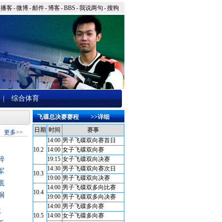
播客
-
微博
-
邮件
-
博客
-
BBS
-
我说两句
-
搜狗
|
综合体育
飞碟总决赛赛程
>>详细
日期
时间
赛事
更多>>
14:00
男子飞碟双向赛首日
10.2
14:00
女子飞碟双向赛
碎
19:15
女子飞碟双向决赛
14:30
男子飞碟双向赛次日
军
10.3
19:00
男子飞碟双向决赛
底
14:00
男子飞碟双多向比赛
10.4
铜
19:00
男子飞碟双多向决赛
14:00
男子飞碟多向赛
幕
10.5
14:00
女子飞碟多向赛