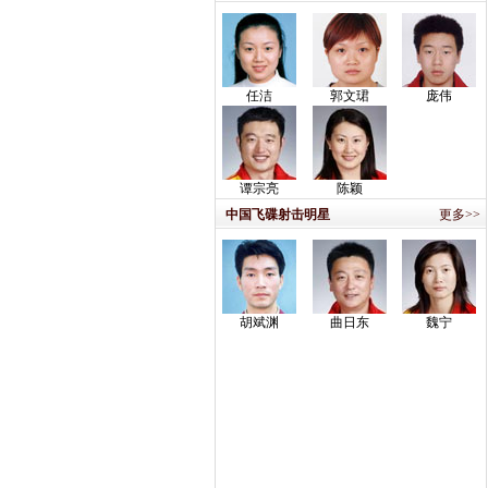
任洁
郭文珺
庞伟
谭宗亮
陈颖
中国飞碟射击明星
更多>>
胡斌渊
曲日东
魏宁