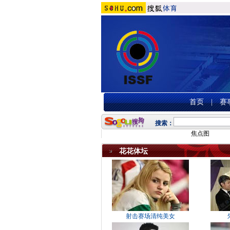
首页
|
赛
搜索：
焦点图
花花体坛
射击赛场清纯美女