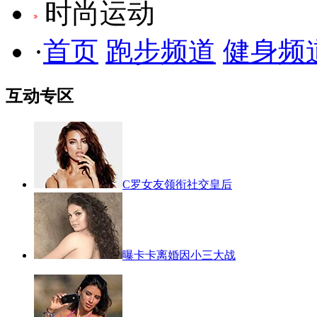
时尚运动
·
首页
跑步频道
健身频
互动专区
C罗女友领衔社交皇后
曝卡卡离婚因小三大战