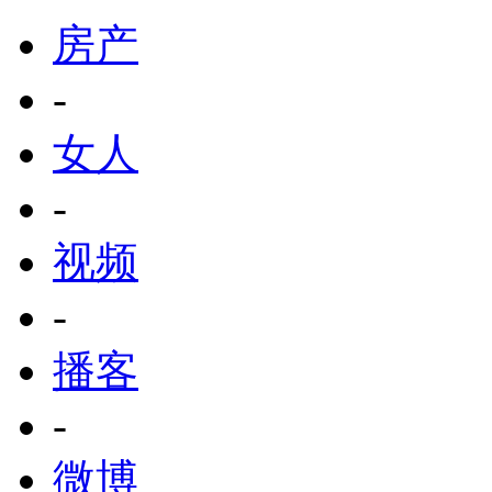
房产
-
女人
-
视频
-
播客
-
微博