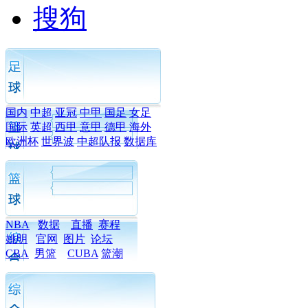
搜狗
国内
中超
亚冠
中甲
国足
女足
国际
英超
西甲
意甲
德甲
海外
欧洲杯
世界波
中超队报
数据库
NBA
数据
直播
赛程
姚明
官网
图片
论坛
CBA
男篮
CUBA
篮潮