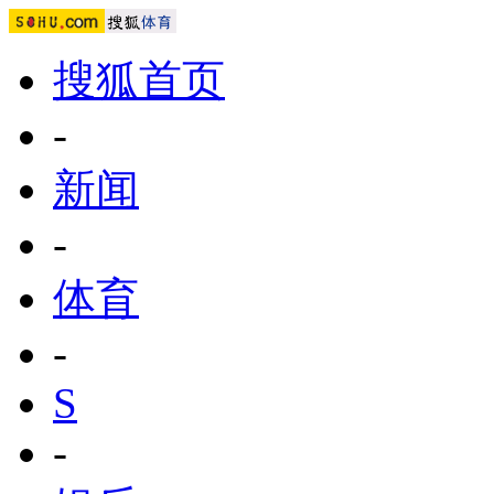
搜狐首页
-
新闻
-
体育
-
S
-