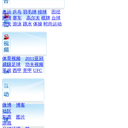
奥运
乒乓
羽毛球
排球
田径
网球
赛车
高尔夫
棋牌
台球
功夫
游泳
跳水
体操
时尚运动
体育视频
2011亚冠
超级足球
功夫视频
英超
西甲
意甲
UFC
微博
博客
社区
彩票
图片
游戏