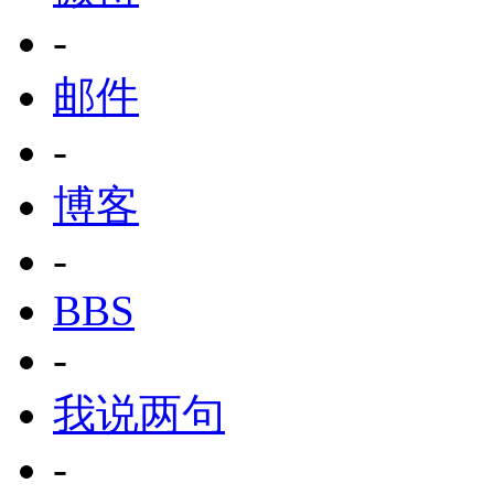
-
邮件
-
博客
-
BBS
-
我说两句
-