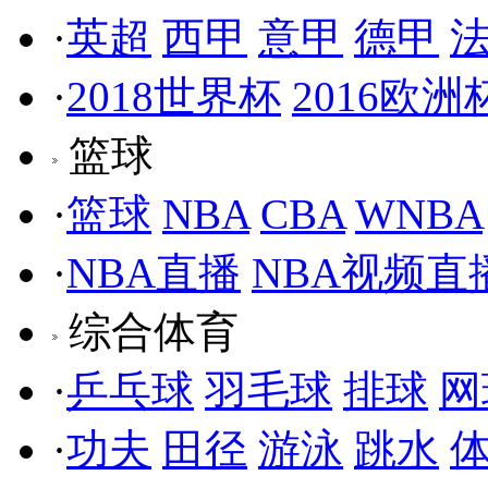
·
英超
西甲
意甲
德甲
·
2018世界杯
2016欧洲
篮球
·
篮球
NBA
CBA
WNBA
·
NBA直播
NBA视频直
综合体育
·
乒乓球
羽毛球
排球
网
·
功夫
田径
游泳
跳水