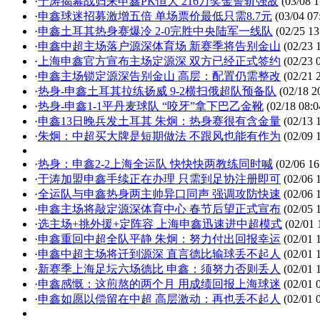
·
于涛揭幕战归来申鑫PK恒大 216万奖金誓斩强敌
(03/08 1
·
申鑫球迷招募激增五倍 单场票价最低只需8.7元
(03/04 07
·
申鑫土耳其热身赛爆冷 2-0完胜中央陆军一线队
(02/25 13
·
申鑫中超主场落户源深体育场 新赛季将告别金山
(02/23 
·
上海申鑫官方宣布主场定源深 双方已经正式签约
(02/23 
·
申鑫主场锁定源深告别金山 高层：配置仍需整改
(02/21 
·
热身-申鑫土耳其拉练扬威 9-2横扫俄超队预备队
(02/18 2
·
热身-申鑫1-1平丹麦球队 “咬牙”拿下巴乙金靴
(02/18 08:0
·
申鑫13日晚兵发土耳其 朱炯：热身赛很有含金量
(02/13 
·
朱炯：中超买大牌是短期做法 不跟风也能有作为
(02/09 
·
热身：申鑫2-2上海全运队 快快快两教练同时喊
(02/06 16
·
于涛加盟申鑫手续正在办理 只需到足协注册即可
(02/06 
·
全运队与申鑫热身两主帅异口同声 强调攻防快速
(02/06 
·
申鑫主场将敲定源深体育中心 春节后望正式宣布
(02/05 
·
选主场+挑外援+定阵容 上海申鑫迅速进中超模式
(02/01 
·
申鑫重回中超全队平静 朱炯：努力付出回报幸运
(02/01 
·
申鑫中超主场将迁到源深 直言德比输球丢不起人
(02/01 
·
新赛季上海足坛六场德比 申鑫：须努力否则丢人
(02/01 
·
申鑫感慨：这煎熬的两个月 用成绩回报上海球迷
(02/01 
·
申鑫如愿以偿留在中超 高层激动：再也丢不起人
(02/01 