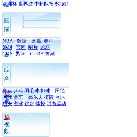
欧洲杯
世界波
中超队报
数据库
NBA
数据
直播
赛程
姚明
官网
图片
论坛
CBA
男篮
CUBA
篮潮
奥运
乒乓
羽毛球
排球
田径
网球
赛车
高尔夫
棋牌
台球
功夫
游泳
跳水
体操
时尚运动