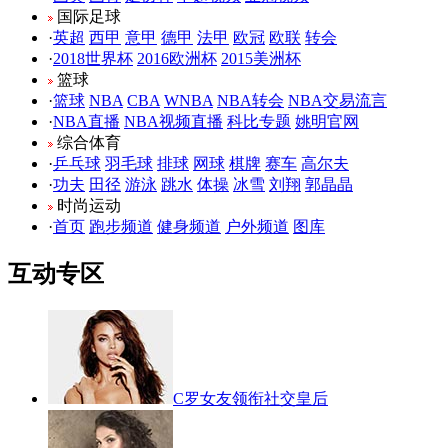
国际足球
·
英超
西甲
意甲
德甲
法甲
欧冠
欧联
转会
·
2018世界杯
2016欧洲杯
2015美洲杯
篮球
·
篮球
NBA
CBA
WNBA
NBA转会
NBA交易流言
·
NBA直播
NBA视频直播
科比专题
姚明官网
综合体育
·
乒乓球
羽毛球
排球
网球
棋牌
赛车
高尔夫
·
功夫
田径
游泳
跳水
体操
冰雪
刘翔
郭晶晶
时尚运动
·
首页
跑步频道
健身频道
户外频道
图库
互动专区
C罗女友领衔社交皇后