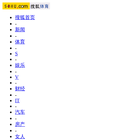
搜狐首页
-
新闻
-
体育
-
S
-
娱乐
-
V
-
财经
-
IT
-
汽车
-
房产
-
女人