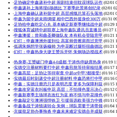
·
足协确定申鑫递补中超 闹剧结束但耽误球队运作
(02/01 
·
申鑫递补上海将现6场德比 下赛季此景将创纪录
(02/01 02
·
上海申鑫确认递补留中超 高层感慨总算石头落地
(02/01 
·
申鑫为留中超未雨绸缪 相中巴西外援身价300万
(01/31 09
·
足协给申鑫吃定心丸 基本确定新赛季继续战中超
(01/29 
·
搜狐体育诚聘中超联赛上海申鑫队通讯员直播员
(01/27 1
·
申鑫澳援：曾和曲圣卿做队友 本有机会登陆意甲
(01/21 
·
幻灯：申鑫澳洲外援到位 高富帅曾擦肩而过意甲
(01/21 
·
低调朱炯想学张扬穆帅 为申花断过腿拒扭曲德比
(01/21 
·
幻灯：申鑫热身大捷王赟乐开怀 朱炯场边授战术
(01/19 
·
热身赛-王赟破门申鑫4-0成都 于涛伤停缺席热身
(01/19 1
·
实德交注册材料要打中超 申鑫煎熬等待审核结果
(01/17 
·
申鑫高层：足协让等待审查 中超or中甲?都接受!
(01/16 1
·
实德最后时刻递交中超注册材料 申鑫恐将打中甲
(01/16 
·
申鑫：实德注册恐只是表明态度 更多为保障利益
(01/15 
·
申鑫改穿蓝衣叫板申花 高层：不怕撞色显示决心
(01/12 
·
申鑫新赛季主场球衣改红为蓝 称不惧与申花撞色
(01/11 
·
申鑫敲定引澳洲强悍铁卫 引援筛选欧美强力中锋
(01/11 
·
申鑫备战于涛慎谈转会 朱炯：球队需要于涛带领
(01/04 
·
京媒批足协办事拖沓 申鑫未来难定实德合并成疑
(01/04 