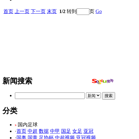
首页
上一页
下一页
末页
1/2
转到
页
Go
新闻搜索
分类
国内足球
·
首页
中超
数据
中甲
国足
女足
亚冠
·
国奥
国青
足协杯
中超视频
亚冠视频