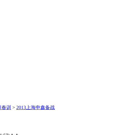
超春训
>
2013上海申鑫备战