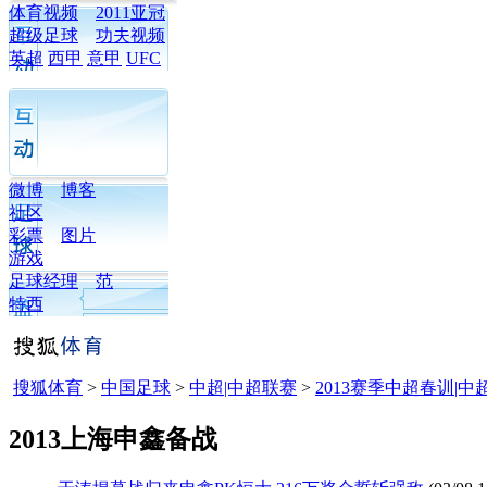
体育视频
2011亚冠
超级足球
功夫视频
英超
西甲
意甲
UFC
微博
博客
社区
彩票
图片
游戏
足球经理
范
特西
搜狐体育
>
中国足球
>
中超|中超联赛
>
2013赛季中超春训|中
2013上海申鑫备战