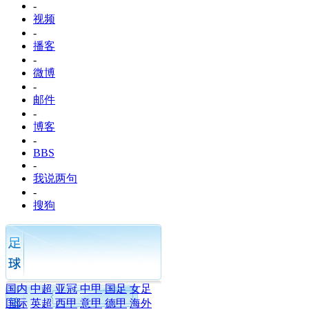
-
视频
-
播客
-
微博
-
邮件
-
博客
-
BBS
-
我说两句
-
搜狗
国内
中超
亚冠
中甲
国足
女足
国际
英超
西甲
意甲
德甲
海外