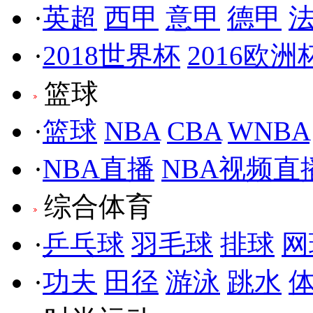
·
英超
西甲
意甲
德甲
·
2018世界杯
2016欧洲
篮球
·
篮球
NBA
CBA
WNBA
·
NBA直播
NBA视频直
综合体育
·
乒乓球
羽毛球
排球
网
·
功夫
田径
游泳
跳水