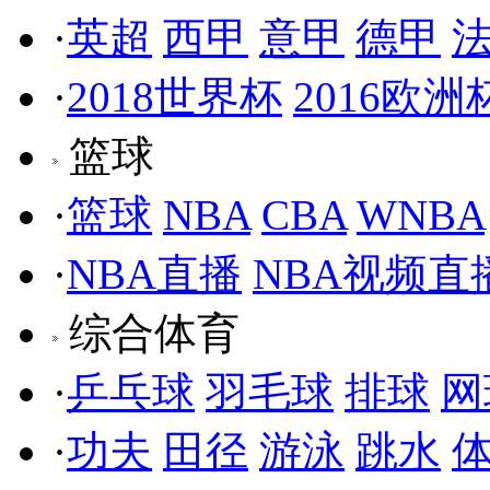
·
英超
西甲
意甲
德甲
·
2018世界杯
2016欧洲
篮球
·
篮球
NBA
CBA
WNBA
·
NBA直播
NBA视频直
综合体育
·
乒乓球
羽毛球
排球
网
·
功夫
田径
游泳
跳水