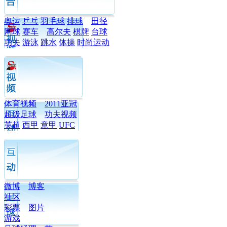
奥运
乒乓
羽毛球
排球
田径
网球
赛车
高尔夫
棋牌
台球
功夫
游泳
跳水
体操
时尚运动
体育视频
2011亚冠
超级足球
功夫视频
英超
西甲
意甲
UFC
微博
博客
社区
彩票
图片
游戏