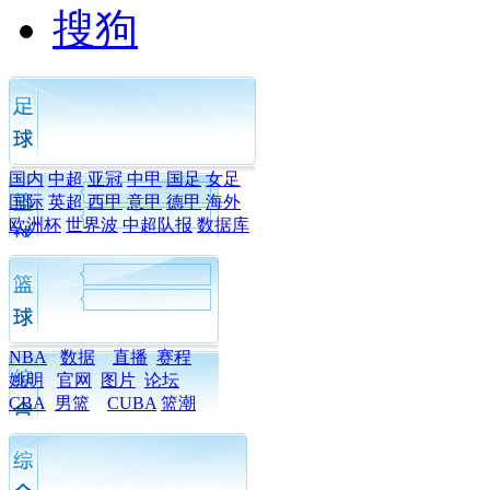
搜狗
国内
中超
亚冠
中甲
国足
女足
国际
英超
西甲
意甲
德甲
海外
欧洲杯
世界波
中超队报
数据库
NBA
数据
直播
赛程
姚明
官网
图片
论坛
CBA
男篮
CUBA
篮潮