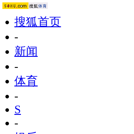
搜狐首页
-
新闻
-
体育
-
S
-