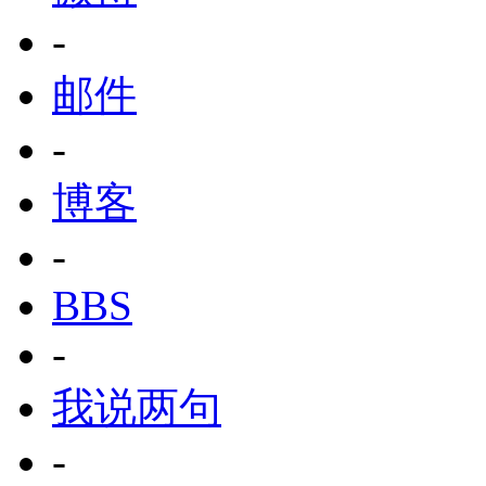
-
邮件
-
博客
-
BBS
-
我说两句
-