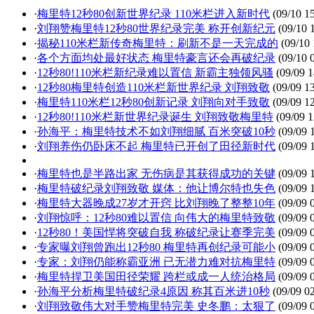
·
梅里特12秒80创新世界纪录 110米栏进入新时代
(09/10 15
·
刘翔赞梅里特12秒80世界纪录完美 称开创新纪元
(09/10 
·
揭秘110米栏新传奇梅里特：刷新不是一天完成的
(09/10 
·
各个方面均处最好状态 梅里特豪言还会再破纪录
(09/10 
·
12秒80!110米栏新纪录难以置信 新霸主独领风骚
(09/09 1
·
12秒80梅里特创造110米栏新世界纪录 刘翔致敬
(09/09 13
·
梅里特110米栏12秒80创新记录 刘翔向对手致敬
(09/09 12
·
12秒80!110米栏新世界纪录诞生 刘翔致敬梅里特
(09/09 1
·
孙海平：梅里特技术不如刘翔细腻 百米突破10秒
(09/09 
·
刘翔养伤仍卧床不起 梅里特已开创了田径新时代
(09/09 
·
梅里特也是半路出家 无伤病是其获得成功的关键
(09/09 
·
梅里特破纪录刘翔致敬 媒体：他让博尔特也失色
(09/09 
·
梅里特大器晚成27岁才开窍 比刘翔晚了整整10年
(09/09 
·
刘翔惊呼：12秒80难以置信 向伟大的梅里特致敬
(09/09 
·
12秒80！美国悍将突破自我 称破纪录让赛季完美
(09/09 
·
专家曝刘翔曾跑出12秒80 梅里特再创纪录可能小
(09/09 
·
专家：刘翔仍能称霸亚洲 已无潜力难对抗梅里特
(09/09 
·
梅里特捍卫美国田径荣耀 跨栏或成一人统治格局
(09/09 
·
孙海平分析梅里特破纪录4原因 称其百米进10秒
(09/09 02
·
刘翔致敬伟大对手赞梅里特完美 史冬鹏：太狠了
(09/09 