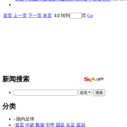
首页
上一页
下一页
末页
1/2
转到
页
Go
新闻搜索
分类
国内足球
·
首页
中超
数据
中甲
国足
女足
亚冠