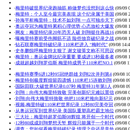
·
梅里特破世界纪录跑抽筋 称做梦也没想到这么快
(09/09 
·
梅里特：个人至今最完美表现 这个纪录属于美国
(09/08 
·
孙海平析梅里特：技术不如刘翔 一点可独步天下
(09/08 
·
奥运夺冠为梅里特累积心理优势 心态放松大爆发
(09/08 
·
网友：梅里特纪录20年恐无人破 刘翔挺住再战16
(09/08 
·
曝梅里特赛前受伤脚筋不适 险些放弃破纪录之战
(09/08 
·
钻石联赛梅里特破纪录 110米栏进入 “梅时代”
(09/08 14:4
·
史冬鹏惊呼梅里特太狠了 谢文骏英文称不可思议
(09/08 
·
梅里特：奥运金牌比纪录重要 要成进13秒最多者
(09/08 
·
成就超越刘翔罗伯斯 梅里特成男子110米栏NO.1
(09/08 1
·
梅里特赛季6进12秒95冠绝群雄 刘翔2次并列第4
(09/08 10
·
梅里特创极度辉煌留四遗憾 110米栏15连败刘翔
(09/08 09
·
国际田联:大破世界纪录0.07秒 梅里特31年第1人
(09/08 09
·
刘翔：向伟大梅里特致敬 完美创新纪元难以置信
(09/08 
·
刘翔:向伟大梅里特致敬 他把110米栏推向新纪元
(09/08 0
·
视频-梅里特破110米栏世界纪录 12秒80完美夺冠
(09/08 0
·
从奥运冠军到世界纪录 美国队重塑高栏霸主地位
(09/08 
·
三大社：梅里特超罗伯斯08辉煌 将开创一个时代
(09/08 
·
12秒80或成刘翔梦想天堑 辉煌只能属于一个时代
(09/08 
·
调查：您如何看梅里特破纪录 情理之中还是意外
(09/08 