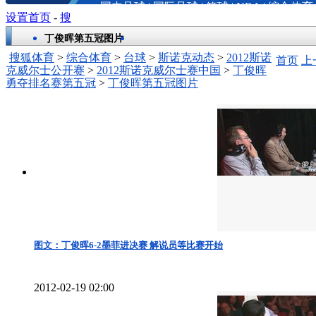
国内足球
|
国际足球
|
篮球
|
NBA
|
综合体育
设置首页
-
搜
丁俊晖第五冠图片
搜狐体育
>
综合体育
>
台球
>
斯诺克动态
>
2012斯诺
首页
上
克威尔士公开赛
>
2012斯诺克威尔士赛中国
>
丁俊晖
勇夺排名赛第五冠
>
丁俊晖第五冠图片
图文：丁俊晖6-2墨菲进决赛 解说员等比赛开始
2012-02-19 02:00