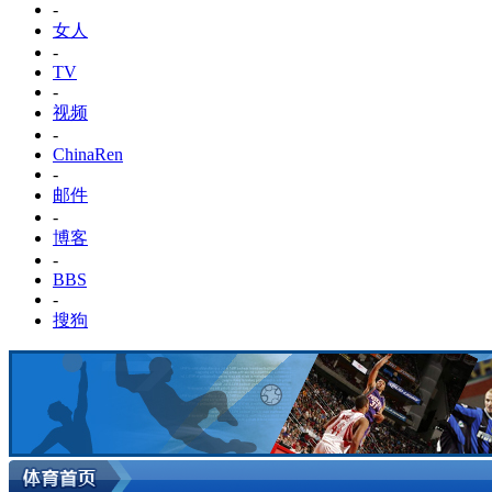
-
女人
-
TV
-
视频
-
ChinaRen
-
邮件
-
博客
-
BBS
-
搜狗