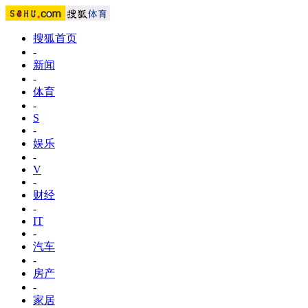
搜狐首页
-
新闻
-
体育
-
S
-
娱乐
-
V
-
财经
-
IT
-
汽车
-
房产
-
家居