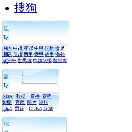
搜狗
国内
中超
亚冠
中甲
国足
女足
国际
英超
西甲
意甲
德甲
海外
欧洲杯
世界波
中超队报
数据库
NBA
数据
直播
赛程
姚明
官网
图片
论坛
CBA
男篮
CUBA
篮潮