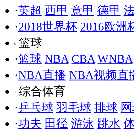
·
英超
西甲
意甲
德甲
·
2018世界杯
2016欧洲
篮球
·
篮球
NBA
CBA
WNBA
·
NBA直播
NBA视频直
综合体育
·
乒乓球
羽毛球
排球
网
·
功夫
田径
游泳
跳水