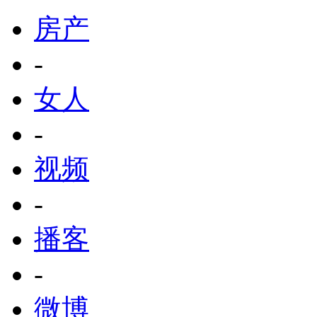
房产
-
女人
-
视频
-
播客
-
微博