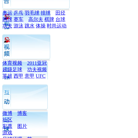
奥运
乒乓
羽毛球
排球
田径
网球
赛车
高尔夫
棋牌
台球
功夫
游泳
跳水
体操
时尚运动
体育视频
2011亚冠
超级足球
功夫视频
英超
西甲
意甲
UFC
微博
博客
社区
彩票
图片
游戏