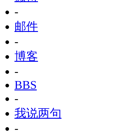
-
邮件
-
博客
-
BBS
-
我说两句
-