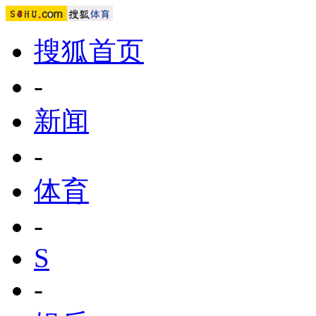
搜狐首页
-
新闻
-
体育
-
S
-