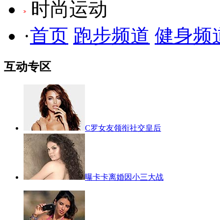
时尚运动
·
首页
跑步频道
健身频
互动专区
C罗女友领衔社交皇后
曝卡卡离婚因小三大战