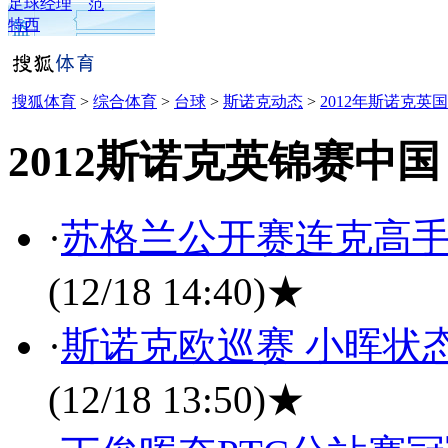
足球经理
范
特西
搜狐体育
>
综合体育
>
台球
>
斯诺克动态
>
2012年斯诺克英
2012斯诺克英锦赛中国
·
苏格兰公开赛连克高手
(12/18 14:40)
★
·
斯诺克欧巡赛 小晖状
(12/18 13:50)
★