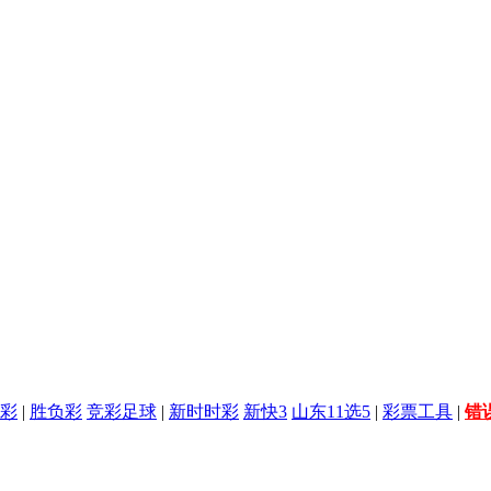
彩
|
胜负彩
竞彩足球
|
新时时彩
新快3
山东11选5
|
彩票工具
|
错