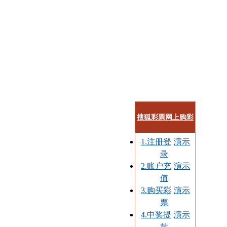
搜狐彩票网上购彩
1.注册登
演示
录
2.账户充
演示
值
3.购买彩
演示
票
4.中奖提
演示
款