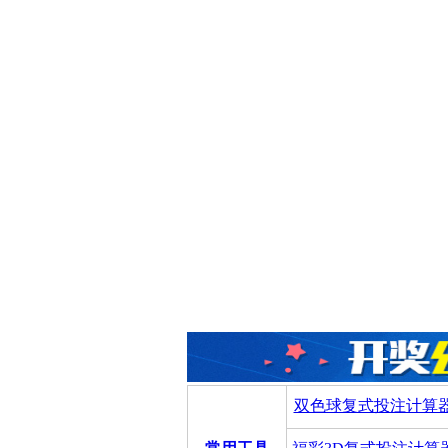
双色球复式投注计算