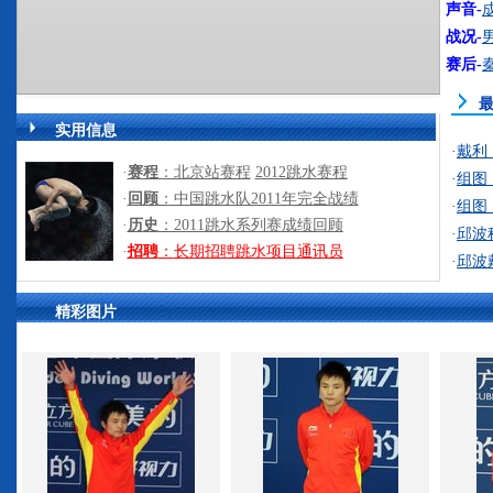
声音-
战况-
赛后-
实用信息
·
戴利
·
赛程
：北京站赛程
2012跳水赛程
·
组图
·
回顾
：中国跳水队2011年完全战绩
·
组图
·
历史
：2011跳水系列赛成绩回顾
·
邱波
·
招聘
：
长期招聘跳水项目通讯员
·
邱波
精彩