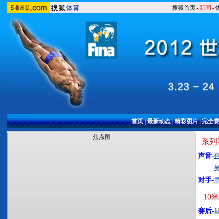
搜狐首页
-
新闻
-
首页
|
最新动态
|
精彩图片
|
完全
焦点图
系列
声音-
对手-
10
赛后-