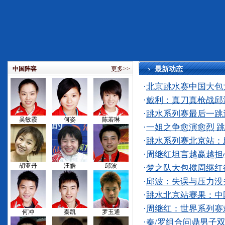
中国阵容
更多>>
最新
·
北京跳水赛中国大包
·
戴利：真刀真枪战邱
·
跳水系列赛最后一跳逆
吴敏霞
何姿
陈若琳
·
一姐之争愈演愈烈 
·
跳水系列赛北京站：
·
周继红坦言越赢越担
胡亚丹
汪皓
邱波
·
梦之队大包揽周继红
·
邱波：失误与压力没
·
跳水北京站赛果：中
·
周继红：世界系列赛
何冲
秦凯
罗玉通
·
秦/罗组合问鼎男子双