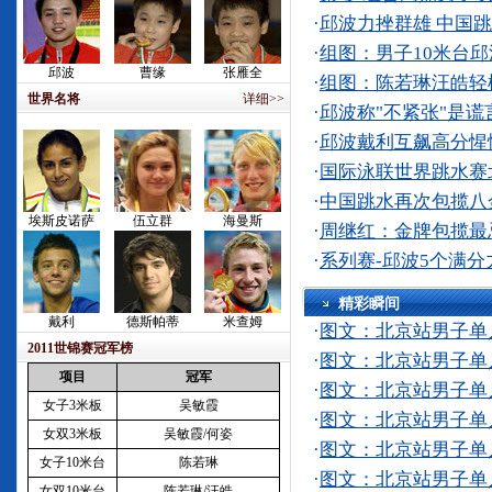
·
邱波力挫群雄 中国
·
组图：男子10米台
邱波
曹缘
张雁全
·
组图：陈若琳汪皓轻
世界名将
详细>>
·
邱波称"不紧张"是谎
·
邱波戴利互飙高分惺
·
国际泳联世界跳水赛
·
中国跳水再次包揽八金
埃斯皮诺萨
伍立群
海曼斯
·
周继红：金牌包揽最
·
系列赛-邱波5个满分
精彩
戴利
德斯帕蒂
米查姆
·
图文：北京站男子单人
2011世锦赛冠军榜
·
图文：北京站男子单人
项目
冠军
·
图文：北京站男子单人
女子3米板
吴敏霞
·
图文：北京站男子单人
女双3米板
吴敏霞/何姿
·
图文：北京站男子单人
女子10米台
陈若琳
·
图文：北京站男子单
女双10米台
陈若琳/汪皓