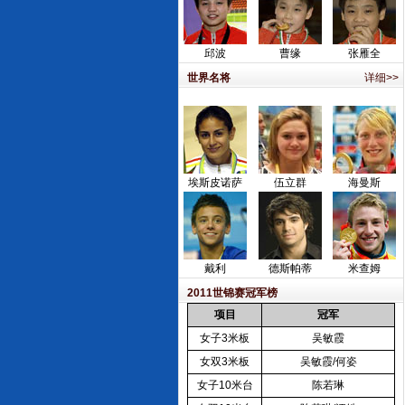
邱波
曹缘
张雁全
世界名将
详细>>
埃斯皮诺萨
伍立群
海曼斯
戴利
德斯帕蒂
米查姆
2011世锦赛冠军榜
项目
冠军
女子3米板
吴敏霞
女双3米板
吴敏霞/何姿
女子10米台
陈若琳