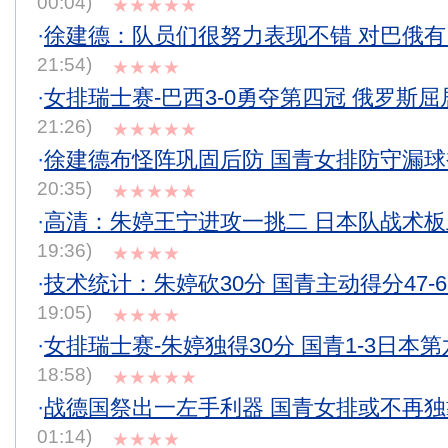
00:04)
★★★★★
·
徐建德：队员们很努力表现不错 对巴俄
21:54)
★★★★
·
女排瑞士赛-巴西3-0勇夺第四冠 俄罗斯
21:26)
★★★★★
·
徐建德布怪阵巩固后防 国青女排防守漏
20:35)
★★★★★
·
高清：朱婷王宁进攻一挑二 日本队战术
19:36)
★★★★
·
技术统计：朱婷砍30分 国青主动得分47-6
19:05)
★★★★
·
女排瑞士赛-朱婷独得30分 国青1-3日本
18:58)
★★★★★
·
战德国祭出一左手利器 国青女排或不再
01:14)
★★★★