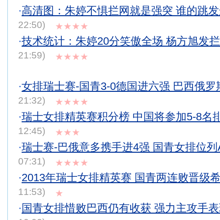
·
高清图：朱婷不惧拦网就是强突 谁的跳
22:50)
★★★★
·
技术统计：朱婷20分笑傲全场 杨方旭发
21:59)
★★★★
·
女排瑞士赛-国青3-0德国进六强 巴西俄
21:32)
★★★★
·
瑞士女排精英赛积分榜 中国将参加5-8名
12:45)
★★★
·
瑞士赛-巴俄意多携手进4强 国青女排位列
07:31)
★★★★
·
2013年瑞士女排精英赛 国青两连败晋级
11:53)
★
·
国青女排惜败巴西仍有收获 强力主攻手