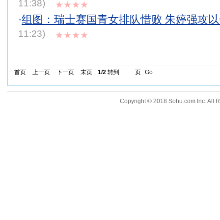
11:38)
★★★★
·
组图：瑞士赛国青女排队惜败 朱婷强攻
11:23)
★★★★
首页
上一页
下一页
末页
1/2
转到
页
Go
Copyright © 2018 Sohu.com Inc. Al