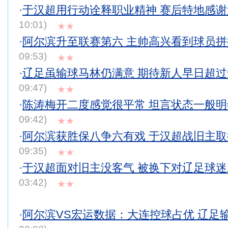
·
于汉超用行动诠释职业精神 赛后特地感
10:01)
★★
·
阿尔滨升至联赛第六 主帅高兴看到球员
09:53)
★★
·
辽足虽输球马林仍满意 期待新人早日超
09:47)
★★
·
陈涛梅开二度感觉很平常 坦言状态一般
09:42)
★★
·
阿尔滨获胜保八争六有戏 于汉超战旧主
09:35)
★★
·
于汉超面对旧主没客气 被换下对辽足球
03:42)
★★
·
阿尔滨VS宏运数据：大连控球占优 辽足