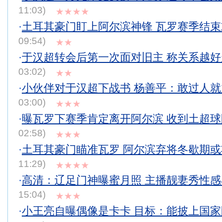
11:03)
★★★★
·
土耳其豪门盯上阿尔滨神锋 瓦罗赛季结
09:54)
★★
·
于汉超转会后第一次面对旧主 称关系越
03:02)
★★
·
小伙伴对于汉超下战书 杨善平：敢过人
03:00)
★★★
·
曝瓦罗下赛季肯定离开阿尔滨 收到土超
02:58)
★★★
·
土耳其豪门瞄准瓦罗 阿尔滨弃将冬歇期
11:29)
★★★★
·
高清：辽足门神曝蜜月照 主播靓妻秀性
15:04)
★★★
·
小王亮自曝偶像是卡卡 目标：能披上国