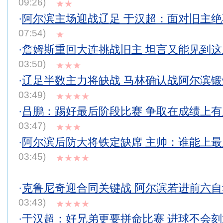
09:26)
★★
·
阿尔滨主场迎战辽足 于汉超：面对旧主
07:54)
★
·
詹姆斯重回大连挑战旧主 坦言又能见到
03:50)
★★★
·
辽足半数主力将缺战 马林确认战阿尔滨
03:49)
★★★★
·
吕鹏：踢好最后阶段比赛 争取在成绩上
03:47)
★★★
·
阿尔滨后防大将铁定缺席 主帅：谁能上
03:45)
★★★★
·
克鲁尼奇迎合同关键战 阿尔滨若进前六
03:43)
★★★★
·
于汉超：好兄弟更要拼命比赛 进球不会