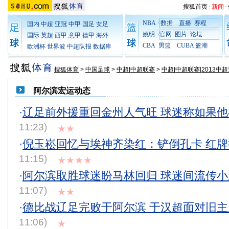
搜狐首页
-
新闻
-
NBA
数据
直播
赛程
国内
中超
亚冠
中甲
国足
女足
姚明
官网
图片
论坛
国际
英超
西甲
意甲
德甲
海外
CBA
男篮
CUBA
篮潮
欧洲杯
世界波
中超队报
数据库
搜狐体育
>
中国足球
>
中超|中超联赛
>
中超|中超联赛|2013中超
阿尔滨宏运动态
·
辽足前外援重回金州人气旺 球迷称如果
11:23)
★★
·
倪玉崧回忆与埃神齐染红：铲倒孔卡 红
11:15)
★★★★
·
阿尔滨取胜球迷盼马林回归 球迷间流传
11:07)
★★
·
德比战辽足完败于阿尔滨 于汉超面对旧
11:06)
★