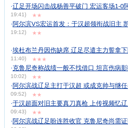
·
辽足开场闪击战杨善平破门 宏运客场1-0
19:41)
★★
·
阿尔滨VS宏运首发：于汉超领衔战旧主 
19:12)
★★
·
埃杜布兰丹因伤缺席 辽足尽遣主力誓拿
11:40)
★★★
·
克鲁尼奇称战绩一般不找借口 坦言伤病
10:02)
★★
·
阿尔滨战辽足主打于汉超 或成克帅与继
09:52)
★★
·
于汉超面对旧主要真刀真枪 上传视频忆
09:43)
★★
·
阿尔滨战辽足盼连胜收官 克鲁尼奇尚需