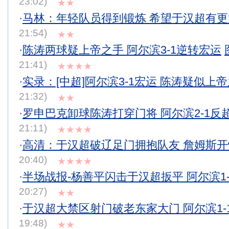
23:02)
★★
·
马林：年轻队员得到锻炼 希望于汉超有
21:54)
★★
·
陈涛两球疑上帝之手 阿尔滨3-1逆转宏运
21:41)
★★★★
·
实录：[中超]阿尔滨3-1宏运 陈涛疑似上
21:32)
★★
·
罗申巴克卸球陈涛打穿门将 阿尔滨2-1反
21:11)
★★★★
·
高清：于汉超破辽足门拥抱队友 詹姆斯
20:40)
★★★★
·
半场战报-杨善平闪击于汉超扳平 阿尔滨1
20:27)
★★
·
于汉超大禁区射门破老东家大门 阿尔滨1-
19:48)
★★