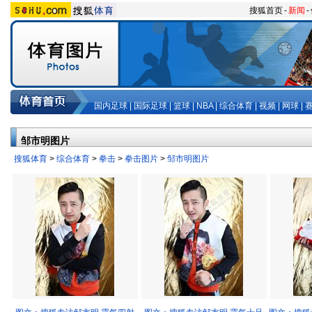
搜狐首页
-
新闻
-
国内足球
|
国际足球
|
篮球
|
NBA
|
综合体育
|
视频
|
网球
|
邹市明图片
搜狐体育
>
综合体育
>
拳击
>
拳击图片
>
邹市明图片