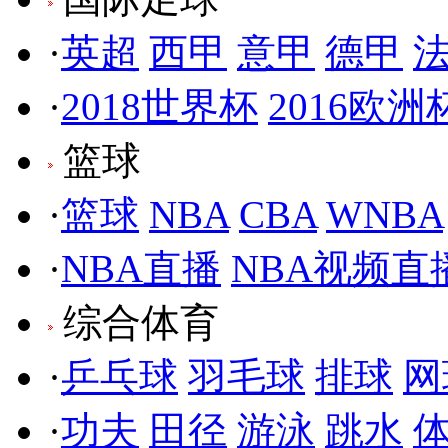
·
英超
西甲
意甲
德甲
·
2018世界杯
2016欧洲
篮球
·
篮球
NBA
CBA
WNBA
·
NBA直播
NBA视频直
综合体育
·
乒乓球
羽毛球
排球
网
·
功夫
田径
游泳
跳水