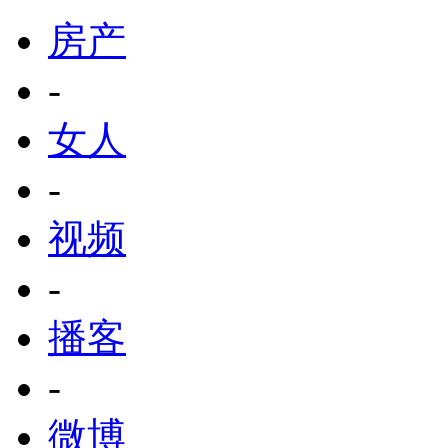
房产
-
女人
-
视频
-
播客
-
微博