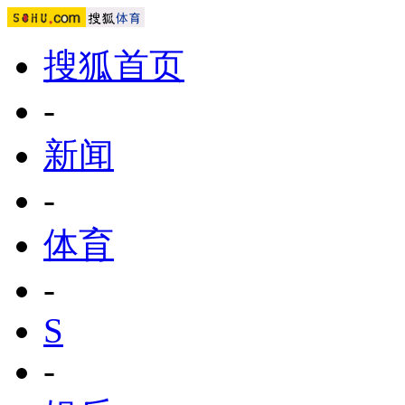
搜狐首页
-
新闻
-
体育
-
S
-