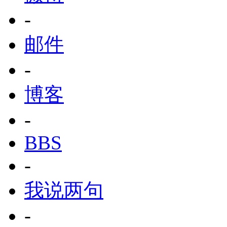
-
邮件
-
博客
-
BBS
-
我说两句
-