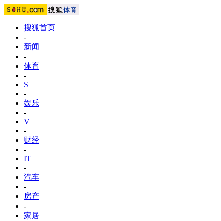
搜狐首页
-
新闻
-
体育
-
S
-
娱乐
-
V
-
财经
-
IT
-
汽车
-
房产
-
家居