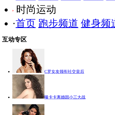
时尚运动
·
首页
跑步频道
健身频
互动专区
C罗女友领衔社交皇后
曝卡卡离婚因小三大战