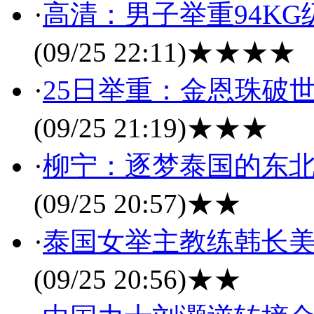
·
高清：男子举重94K
(09/25 22:11)
★★★★
·
25日举重：金恩珠破
(09/25 21:19)
★★★
·
柳宁：逐梦泰国的东北
(09/25 20:57)
★★
·
泰国女举主教练韩长
(09/25 20:56)
★★