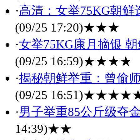
·
高清：女举75KG朝
(09/25 17:20)
★★★
·
女举75KG康月摘银
(09/25 16:59)
★★★★
·
揭秘朝鲜举重：曾偷师
(09/25 16:51)
★★★★
·
男子举重85公斤级夺金
14:39)
★★