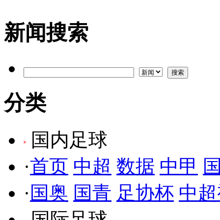
新闻搜索
分类
国内足球
·
首页
中超
数据
中甲
·
国奥
国青
足协杯
中超
国际足球