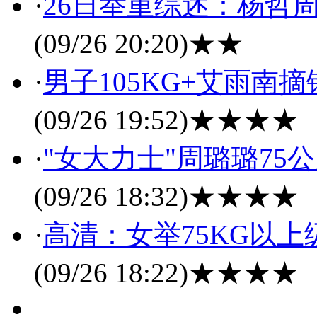
·
26日举重综述：杨哲
(09/26 20:20)
★★
·
男子105KG+艾雨南
(09/26 19:52)
★★★★
·
"女大力士"周璐璐75
(09/26 18:32)
★★★★
·
高清：女举75KG以上
(09/26 18:22)
★★★★