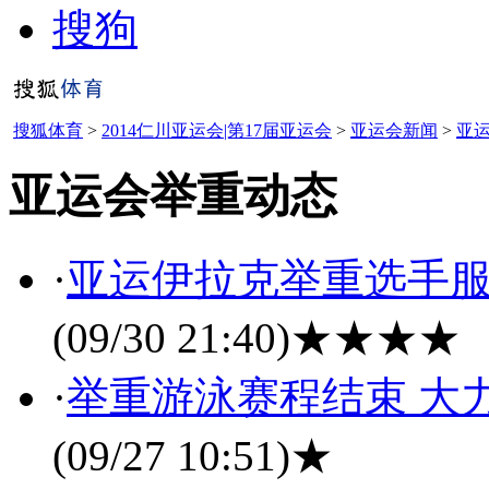
搜狗
搜狐体育
>
2014仁川亚运会|第17届亚运会
>
亚运会新闻
>
亚
亚运会举重动态
·
亚运伊拉克举重选手服
(09/30 21:40)
★★★★
·
举重游泳赛程结束 大
(09/27 10:51)
★