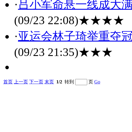
·
吕小军命悬一线成大满
(09/23 22:08)
★★★★
·
亚运会林子琦举重夺冠
(09/23 21:35)
★★★
首页
上一页
下一页
末页
1/2
转到
页
Go