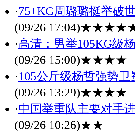
·
75+KG周璐璐挺举破
(09/26 17:04)
★★★★
·
高清：男举105KG级
(09/26 15:00)
★★★★
·
105公斤级杨哲强势
(09/26 13:29)
★★★★
·
中国举重队主要对手进
(09/26 10:26)
★★