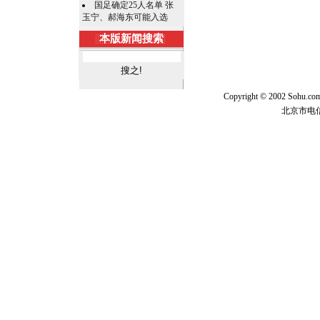
国足确定25人名单 张
玉宁、郝海东可能入选
本版新闻搜索
Copyright © 2002 Sohu.c
北京市电