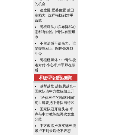
的机会
速度慢 爱丢位置 后卫
空档大--沈祥福找到对手
命脉
阿根廷队排兵布阵和心
态都有缺陷 中青队有望爆
冷
不留遗憾不遗余力、谁
发憷就别上--阎世铎发战
斗令
阿根廷媒体：中青队极
难对付 小心米卢军师在幕
后
本版讨论最热新闻
越帮越忙 越折腾越乱--
国家队请中方教练组走开
“给你三年的输球时间”-
阎世铎要把中青队当特区
国家队召开碰头会 米
卢与中方教练组再次发生
分歧
中方教练推荐实德三虎
米卢不到最后绝不表态