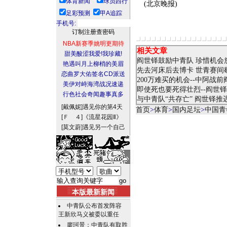
体育新闻
球员西行
(北京晚报)
足彩预测
甲A追踪
手机号:
NBA新赛季姚明更期待
相关文章
甜美酸涩我爱!我珍藏!
阎世铎鼓励中青队 珍惜机会
艳遇叫月上柳梢的美眉
先去河床后去博卡 世青赛间
恋曲罗大佑签名CD派送
200万难买的机会--中阿战
美伊对峙海湾战况速递
即使死也要死得壮烈--阎世铎
行色社会奇闻趣事真多
与中青队“共存亡” 阎世铎推
[戴佩妮]
遇见你的第4天
首页
>
体育
>
国内足坛
>
中国青
[Ｆ ４]
《流星花园Ⅱ》
[莫文蔚]
遇见另一个自己
本版最新新闻
中青队公布首发阵容
王新欣马义被委以重任
廖珂景：中青队有取胜