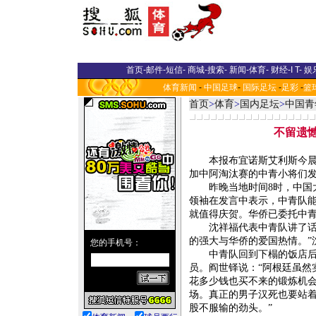
首页
-
邮件
-
短信
-
商城
-
搜索
-
新闻
-
体育
-
财经
-
I T
-
娱
体育新闻
-
中国足球
-
国际足坛
-
足彩
-
篮
首页
>
体育
>
国内足坛
>
中国青
不留遗
本报布宜诺斯艾利斯今晨专
加中阿淘汰赛的中青小将们
昨晚当地时间8时，中国大
领袖在发言中表示，中青队
就值得庆贺。华侨已委托中青
沈祥福代表中青队讲了话，
的强大与华侨的爱国热情。”
中青队回到下榻的饭店后，
员。阎世铎说：“阿根廷虽然
花多少钱也买不来的锻炼机
场。真正的男子汉死也要站
股不服输的劲头。”