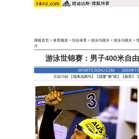
搜狐首页
>
体育频道
>
综合体育
>
游泳与跳水
>
游泳与跳水
>
片
游泳世锦赛：男子400米自
SPORTS.SOHU.COM 2003年7
页面功能 【
我来说两句
】【
我要“揪”错
】【
推荐
】