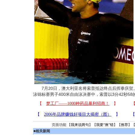
7月20日，澳大利亚名将索普抵达终点后挥拳庆贺
泳锦标赛男子400米自由泳决赛中，索普以3分42秒5
页面功能 【
我来说两句
】【
我要“揪”错
】【
推荐
】
■
相关新闻