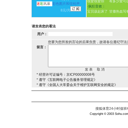
很爱很爱你
有多少爱可
迷
彩
风暴
彩色图片和弦铃声
·
疯狂音效：
8元/月
宝贝该起床了
甘撒热血写
请发表您的看法
用户：
您要为您所发的言论的后果负责，故请各位遵纪守法
留言：
* 经营许可证编号：京ICP00000008号
* 遵守《互联网电子公告服务管理规定》
* 遵守《全国人大常委会关于维护互联网安全的规定》
搜狐体育24小时值班电话：
Copyright © 2003 Sohu.com I