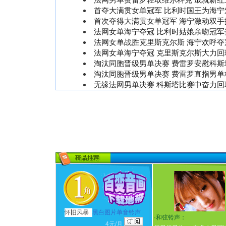
首夺大满贯女单冠军 比利时国王为海宁颁
首次夺得大满贯女单冠军 海宁激动双手掩
法网女单海宁夺冠 比利时姑娘亲吻冠军奖
法网女单战胜克里斯克尔斯 海宁欢呼夺冠
法网女单海宁夺冠 克里斯克尔斯大力回球
淘汰同胞晋级男单决赛 费雷罗安慰科斯塔
淘汰同胞晋级男单决赛 费雷罗直指男单桂
无缘法网男单决赛 科斯塔比赛中奋力回球
怀
旧
风暴
黑白图片单音铃声
·
和弦铃声：
4元/月