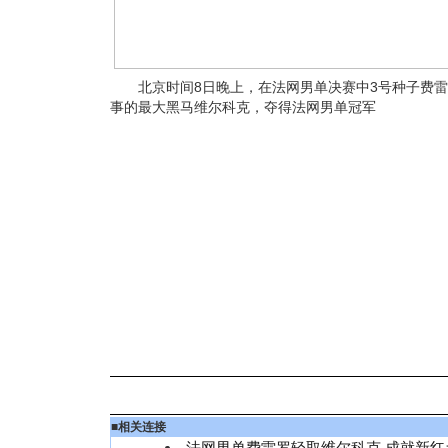
北京时间8日晚上，在法网男单决赛中3号种子费雷罗以6
事的最大黑马维尔科克，夺得法网男单冠军
■
相关连接
法网男单费雷罗轻取维尔科克 成就新红土