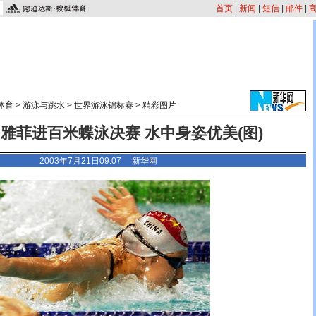
首页
|
新闻
|
短信
|
邮件
|
体育
>
游泳与跳水
>
世界游泳锦标赛
>
精彩图片
周雅菲进百米蝶泳决赛 水中身姿优美(图)
2003年7月21日09:07 新华网