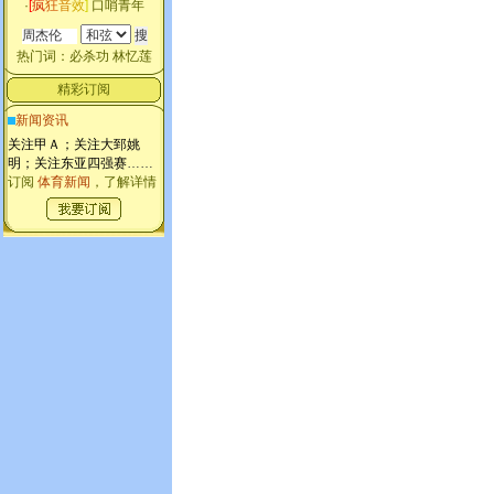
·
[
疯
狂
音
效
]
口哨青年
热门词：
必杀功
林忆莲
精彩订阅
新闻资讯
关注甲Ａ；关注大郅姚
明；关注东亚四强赛
……
订阅
体育新闻
，了解详情