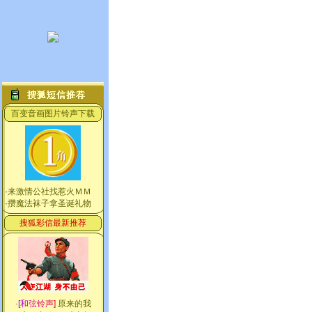
百变音画图片铃声下载
·
来激情公社找惹火ＭＭ
·
攒魔法袜子拿圣诞礼物
搜狐彩信最新推荐
·
[
和
弦
铃
声
]
原来的我