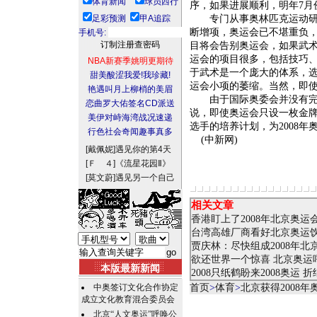
体育新闻
球员西行
序，如果进展顺利，明年7月
足彩预测
甲A追踪
专门从事奥林匹克运动研究
断增项，奥运会已不堪重负
手机号:
目将会告别奥运会，如果武
运会的项目很多，包括技巧
NBA新赛季姚明更期待
于武术是一个庞大的体系，
甜美酸涩我爱!我珍藏!
运会小项的萎缩。当然，即
艳遇叫月上柳梢的美眉
由于国际奥委会并没有完全
恋曲罗大佑签名CD派送
说，即使奥运会只设一枚金
美伊对峙海湾战况速递
选手的培养计划，为2008
行色社会奇闻趣事真多
(中新网)
[戴佩妮]
遇见你的第4天
[Ｆ ４]
《流星花园Ⅱ》
[莫文蔚]
遇见另一个自己
相关文章
香港盯上了2008年北京奥
台湾高雄厂商看好北京奥运
贾庆林：尽快组成2008年北
欲还世界一个惊喜 北京奥运
本版最新新闻
2008只纸鹤盼来2008奥运
中奥签订文化合作协定
首页
>
体育
>
北京获得2008
成立文化教育混合委员会
北京“人文奥运”呼唤公