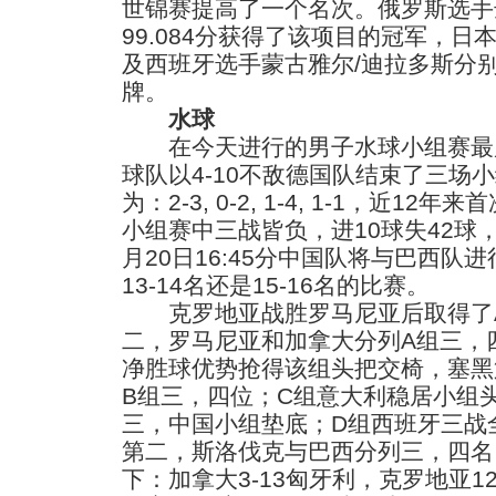
世锦赛提高了一个名次。俄罗斯选手
99.084分获得了该项目的冠军，日
及西班牙选手蒙古雅尔/迪拉多斯分
牌。
水球
在今天进行的男子水球小组赛最
球队以4-10不敌德国队结束了三场
为：2-3, 0-2, 1-4, 1-1，近
小组赛中三战皆负，进10球失42球
月20日16:45分中国队将与巴西队
13-14名还是15-16名的比赛。
克罗地亚战胜罗马尼亚后取得了A
二，罗马尼亚和加拿大分列A组三，
净胜球优势抢得该组头把交椅，塞黑
B组三，四位；C组意大利稳居小组
三，中国小组垫底；D组西班牙三战
第二，斯洛伐克与巴西分列三，四名
下：加拿大3-13匈牙利，克罗地亚12