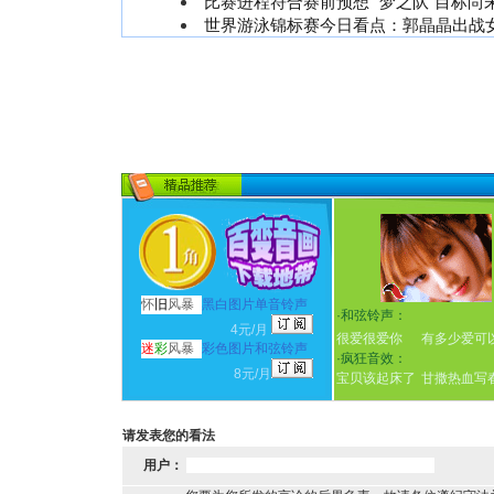
比赛进程符合赛前预想 “梦之队”目标尚
世界游泳锦标赛今日看点：郭晶晶出战
怀
旧
风暴
黑白图片单音铃声
·
和弦铃声：
4元/月
很爱很爱你
有多少爱可
迷
彩
风暴
彩色图片和弦铃声
·
疯狂音效：
8元/月
宝贝该起床了
甘撒热血写
请发表您的看法
用户：