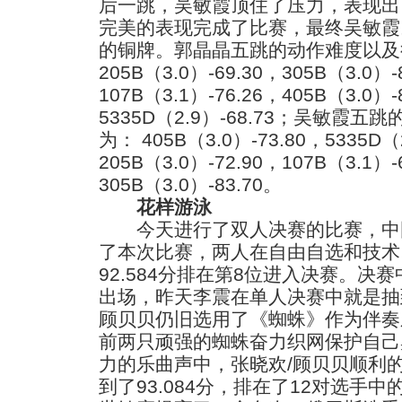
后一跳，吴敏霞顶住了压力，表现出
完美的表现完成了比赛，最终吴敏霞以
的铜牌。郭晶晶五跳的动作难度以及
205B（3.0）-69.30，305B（3.0）-
107B（3.1）-76.26，405B（3.0）-
5335D（2.9）-68.73；吴敏霞
为： 405B（3.0）-73.80，5335D（
205B（3.0）-72.90，107B（3.1）-
305B（3.0）-83.70。
花样游泳
今天进行了双人决赛的比赛，中国
了本次比赛，两人在自由自选和技术
92.584分排在第8位进入决赛。决
出场，昨天李震在单人决赛中就是抽
顾贝贝仍旧选用了《蜘蛛》作为伴奏
前两只顽强的蜘蛛奋力织网保护自己
力的乐曲声中，张晓欢/顾贝贝顺利
到了93.084分，排在了12对选手