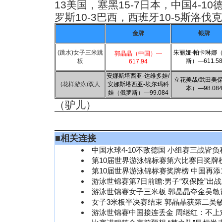
13美国，塞黑15-7日本，中国4-10
罗斯10-3巴西，西班牙10-5斯洛伐
金牌
银牌
(跳水)女子三米跳
朱丽娅-帕卡琳娜
郭晶晶（中国）—
板
斯）—611.5
617.94
安娜斯塔西亚-
达维多娃/
立花美哉/武田美
(花样游泳)双人
安娜斯塔西亚-埃尔玛科
本）—98.08
娃（俄罗斯）—99.084
（驴儿）
■
相关连接
中国水球4-10不敌德国 小组赛三战皆
第10届世界游泳锦标赛第六比赛日奖牌
第10届世界游泳锦标赛奖牌榜 中国再添
游泳世锦赛第7日前瞻:男子“双保险”出战
游泳世锦赛女子三米板 郭晶晶夺金吴敏
女子3米板半决赛结束 郭晶晶获第二吴
游泳世锦赛中国接连丢金 周继红：不上