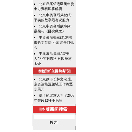
北京档案馆进驻奥申委
申办资料即将解密
北京申奥幕后揭秘(5):
平实的数字最有说服力
北京申奥幕后故事(4):
蹴鞠与《卧虎藏龙》
申奥幕后揭密(3):刘淇
市长学英语 不放过任何机
会
申奥幕后揭密:"璇美
人"为何不陈述 只因身材
太矮
本版讨论最热新闻
北京副市长林文漪:北
京奥运能源领域工作将逐
步展开
赢了的北京人为了2008
年誓改12种小毛病
本版新闻搜索