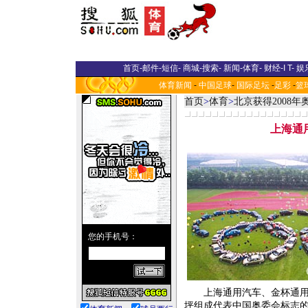
首页
-
邮件
-
短信
-
商城
-
搜索
-
新闻
-
体育
-
财经
-
I T
-
娱
体育新闻
-
中国足球
-
国际足坛
-
足彩
-
篮
首页
>
体育
>
北京获得2008
上海通
上海通用汽车、金杯通用汽
坪组成代表中国奥委会标志的