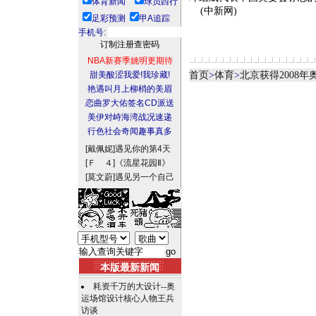
体育新闻
球员西行
(中新网)
足彩预测
甲A追踪
手机号:
NBA新赛季姚明更期待
甜美酸涩我爱!我珍藏!
首页
>
体育
>
北京获得2008
艳遇叫月上柳梢的美眉
恋曲罗大佑签名CD派送
美伊对峙海湾战况速递
行色社会奇闻趣事真多
[戴佩妮]
遇见你的第4天
[Ｆ ４]
《流星花园Ⅱ》
[莫文蔚]
遇见另一个自己
本版最新新闻
耗资千万的大设计--奥
运场馆设计核心人物王兵
访谈