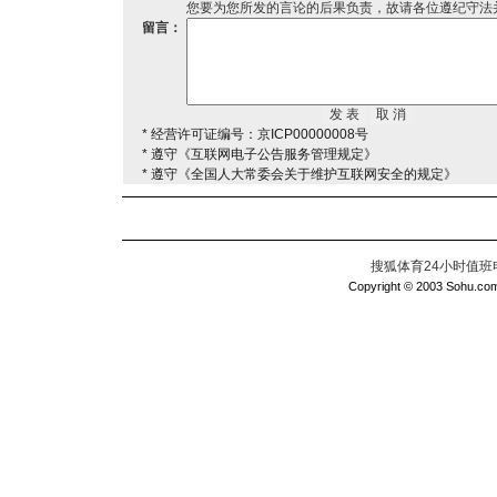
您要为您所发的言论的后果负责，故请各位遵纪守法
留言：
* 经营许可证编号：京ICP00000008号
* 遵守《互联网电子公告服务管理规定》
* 遵守《全国人大常委会关于维护互联网安全的规定》
搜狐体育24小时值班电话：
Copyright © 2003 Sohu.com I