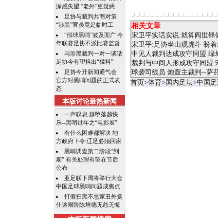
深感失望 “老外”更疑惑
足协与裁判共商对策
“涉黑”官员竟是临时工
相关文章
“假球黑哨”波及面广 今
宋卫平实话实说:就算阎世铎
年联赛足协不派比赛监督
宋卫平:足协坐山观虎斗 盼
与涉黑裁判一对一谈话
中见人裁判达成攻守同盟 绿
足协今有望抖出“猛料”
裁判与中间人形成攻守同盟 
足协今开新闻通气会
球袭司线员 炮轰主裁判--
官方对黑哨问题的正式表
首页
>
体育
>
国内足坛
>
中国足
态
本版讨论最热新闻
一声叹息 越堕落越快
乐--黑哨过年之“电影展”
有什么困难都解决 地
方政府下令:辽足必须回家
黑哨调查第二阶段“到
期” 有关处理有望在节后
公布
亚足联下周将举行大会
中国足球黑哨问题成焦点
打假扫黑不忌家丑外扬
仕途艰险陈培德无怨无悔