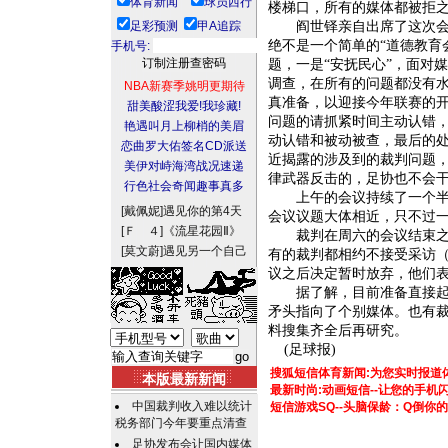
体育新闻
球员西行
楼梯口，所有的媒体都被拒
足彩预测
甲A追踪
阎世铎亲自出席了这次会议
绝不是一个简单的“道德教育
手机号:
题，一是“安抚民心”，面对
调查，在所有的问题都没有
NBA新赛季姚明更期待
真准备，以迎接今年联赛的开
甜美酸涩我爱!我珍藏!
问题的请抓紧时间主动认错
艳遇叫月上柳梢的美眉
动认错和被动被查，最后的
恋曲罗大佑签名CD派送
近揭露的涉及到的裁判问题
美伊对峙海湾战况速递
律武器反击的，足协也不会
行色社会奇闻趣事真多
上午的会议持续了一个半小
[戴佩妮]
遇见你的第4天
会议议题大体相近，只不过
[Ｆ ４]
《流星花园Ⅱ》
裁判在周六的会议结束之后
[莫文蔚]
遇见另一个自己
有的裁判都相约不接受采访
议之后决定暂时放弃，他们表
据了解，目前准备直接起
矛头指向了个别媒体。也有
料搜集齐全后再研究。
(足球报)
搜狐短信体育新闻:为您实时报道
本版最新新闻
最新时尚:动画短信--让您的手
中国裁判收入难以统计
短信游戏SQ--头脑保龄：Q倒你
税务部门今年要重点清查
足协发布会让国内媒体