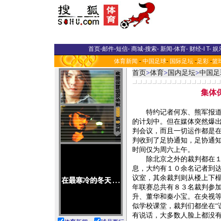
首页
-
邮件
-
短信
-
商城
-
搜索
-
新闻
-
体育
-
财经
-
I T
-
娱
体育新闻
-
中国足球
-
国际足坛
-
足彩
-
篮
首页
>
体育
>
国内足坛
>
中国足
集体
特约记者何东、熊军报道：
的计划中。但在媒体突然爆
判会议，而且一切运作都是
判收到了足协通知，足协通
时间仅为周六上午。
除北京之外的裁判都在１８
息，大约有１０余名记者到
议室，其余裁判则从楼上下
年联赛总共有８３名裁判参
升、董华和秦小宝。在央视
似学校课堂，裁判们都坐在“
有说话，大多数人脸上都没