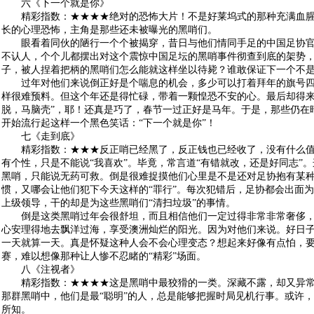
六《下一个就是你》
精彩指数：★★★★绝对的恐怖大片！不是好莱坞式的那种充满血腥
长的心理恐怖，主角是那些还未被曝光的黑哨们。
眼看着同伙的陋行一个个被揭穿，昔日与他们情同手足的中国足协官员
不认人，个个儿都摆出对这个震惊中国足坛的黑哨事件彻查到底的架势
子，被人捏着把柄的黑哨们怎么能就这样坐以待毙？谁敢保证下一个不
过年对他们来说倒正好是个喘息的机会，多少可以打着拜年的旗号四
样很难预料。但这个年还是得忙碌，带着一颗惶恐不安的心。最后却得来
脱，马脑壳”，耶！还真是巧了，春节一过正好是马年。于是，那些仍在
开始流行起这样一个黑色笑话：“下一个就是你”！
七《走到底》
精彩指数：★★★反正哨已经黑了，反正钱也已经收了，没有什么值
有个性，只是不能说“我喜欢”。毕竟，常言道“有错就改，还是好同志”
黑哨，只能说无药可救。倒是很难捉摸他们心里是不是还对足协抱有某
惯，又哪会让他们犯下今天这样的“罪行”。每次犯错后，足协都会出面
上级领导，干的却是为这些黑哨们“清扫垃圾”的事情。
倒是这类黑哨过年会很舒坦，而且相信他们一定过得非常非常奢侈，
心安理得地去飘洋过海，享受澳洲灿烂的阳光。因为对他们来说。好日
一天就算一天。真是怀疑这种人会不会心理变态？想起来好像有点怕，
赛，难以想像那种让人惨不忍睹的“精彩”场面。
八《注视者》
精彩指数：★★★★这是黑哨中最狡猾的一类。深藏不露，却又异常
那群黑哨中，他们是最“聪明”的人，总是能够把握时局见机行事。或许
所知。