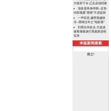
方政府下令:辽足必须回家
顶多是终身停哨--足协
内部透露"黑哨"不进监狱
一声叹息 越堕落越快
乐--黑哨过年之“电影展”
扫黑往何处去-方益波
做客搜狐谈打黑最新进程
实录
本版新闻搜索