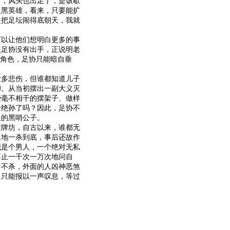
了，风头也出足了，是该歇
反黑英雄，看来，只要能扩
是把足坛闹得底朝天，我就
以让他们想明白更多的事
但足协没有出手，正说明老
的角色，足协只能暗自垂
多悲伤，但谁都知道儿子
卸。从当初摆出一副大义灭
些毫不相干的摆架子、做样
子绝孙了吗？因此，足协不
天的黑哨公子。
牌坊，自古以来，谁都无
豫地一杀到底，事后还故作
我是个男人，一个绝对无私
不止一千次一万次地问自
。不杀，外面的人凶神恶煞
。只能报以一声叹息，等过