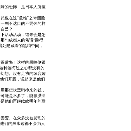
味的恐怖，是日本人所擅
也在这“危难”之际翻脸
，一副不达目的不罢休的样
是自己？
下活动活动，结果会是怎
那句成都人的俗话“跑得
暗处隐藏着的黑哨中间，
得后悔！这样的黑哨倒很
。这种连悔过之心都没有的
种幻想。没有足协的纵容娇
为他们开脱，说起来是他们
用那些吹黑哨挣来的钱，
子可能是不多了，能够潇洒
要是他们再继续吹明年的联
善变。在众多没被发现的
，他们的黑永远都不会为人