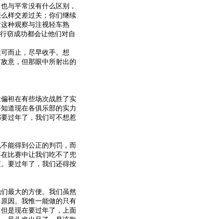
也与平常没有什么区别，
怎么样交差过关；你们继续
对这种观察与注视轻车熟
的行窃成功都会让他们对自
可而止，尽早收手。想
有敌意，但那眼中所射出的
偏袒在有些场次战胜了实
要知道现在各俱乐部的实力
都要过年了，我们可不想惹
不能得到公正的判罚，而
要在比赛中让我们吃不了兜
矩。要过年了，我们还得按
们最大的方便。我们虽然
力原因。我惟一能做的只有
。但是现在要过年了，上面