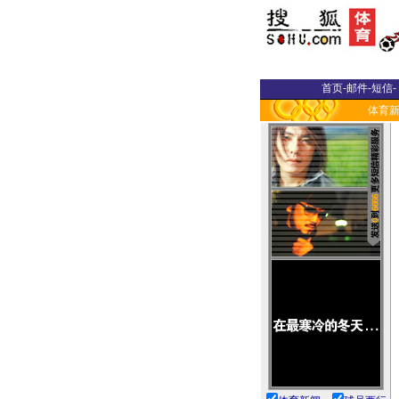
首页
-
邮件
-
短信
-
体育