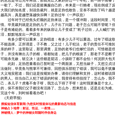
的意思是等过完年再说，那就先让大家好好过一个年吧，前一阵子闹够
一歇了。不过，我们还是挺佩服自己的，本来是一行贿者，现在倒成了
大我们的知名度，别说告裁判，就是足协也敢告，
亚泰
不就告了吗？越
越高兴，真是越堕落越快乐啊！足协过年《一声叹息》
过年对于已经焦头烂额的足协来说，是一个缓冲期，这段时间里，可
情。毕竟裁判就是足协的儿子，儿子出了问题，老子怎么可能不管呢？
子是有难处的。看着多年来的纵容让儿子变成了“耗子过街，人人喊打”
泪，默默地发出一声叹息！
有多少爱可以重来，足协唱道：有多少儿子可以重选。过年了唱这歌
不能选择。正所谓是，子不教，父之过！儿子犯法，老子的责任不可推
亲的样子，这里取证，那里调查，足协的老爷们也够忙活的，可惜都是
子，并没有揪出儿子的根，谁都知道，把儿子的根拔了，那老子不是断
可能杀无赦，斩立决！这些都是屁话，小孩听了都不会怕！何况胆大包
此刻，足协思量着自己暂时是一个两面派，又想当婊子，又想立贞洁
法做到，毕竟鱼与熊掌不可兼得。回想俱乐部犯了错误，我可以毫不犹
大义地安慰道：我们这是按规矩办事，请你们理解和支持，这时谁都说
的男人。但当自己人犯了错误的时候，我变得有些扭捏了，怎么办，我
己，杀儿子？虎毒不食子呀，我怎么下得了手呀！这时我更像是个女人
的，保不准我们父子都没有活路了。怎么办，想来想去，还是左右为难
完这个年，到时候看着办吧！
(天府早报)
搜狐短信体育新闻:为您实时报道体坛的最新动态与信息
神秘占卜地带：财运、性运、一夜情......
神秘情人：梦中的神秘女郎随时伴你身边