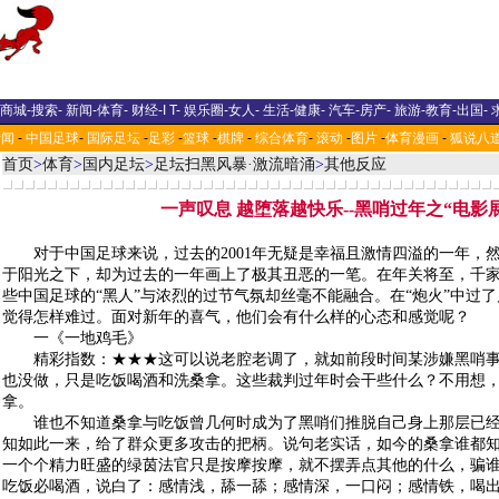
商城
-
搜索
-
新闻
-
体育
-
财经
-
I T
-
娱乐圈
-
女人
-
生活
-
健康
-
汽车
-
房产
-
旅游
-
教育
-
出国
-
新闻
-
中国足球
-
国际足坛
-
足彩
-
篮球
-
棋牌
-
综合体育
-
滚动
-
图片
-
体育漫画
-
狐说八
首页
>
体育
>
国内足坛
>
足坛扫黑风暴·激流暗涌
>
其他反应
一声叹息 越堕落越快乐--黑哨过年之“电影
对于中国足球来说，过去的2001年无疑是幸福且激情四溢的一年，
于阳光之下，却为过去的一年画上了极其丑恶的一笔。在年关将至，千
些中国足球的“黑人”与浓烈的过节气氛却丝毫不能融合。在“炮火”中过
觉得怎样难过。面对新年的喜气，他们会有什么样的心态和感觉呢？
一《一地鸡毛》
精彩指数：★★★这可以说老腔老调了，就如前段时间某涉嫌黑哨事
也没做，只是吃饭喝酒和洗桑拿。这些裁判过年时会干些什么？不用想
拿。
谁也不知道桑拿与吃饭曾几何时成为了黑哨们推脱自己身上那层已经
知如此一来，给了群众更多攻击的把柄。说句老实话，如今的桑拿谁都
一个个精力旺盛的绿茵法官只是按摩按摩，就不摆弄点其他的什么，骗
吃饭必喝酒，说白了：感情浅，舔一舔；感情深，一口闷；感情铁，喝