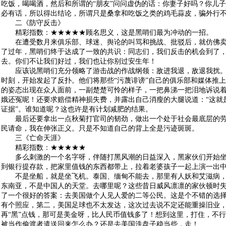
吃饭，喝喝酒，然后和所谓的“朋友”问问虚伪的话：你妻子好吗？你儿
必有话，所以得出结论，所谓只是桑拿和吃饭之类的鸡毛蒜皮，骗外行
二《防守反击》
精彩指数：★★★★★顾名思义，这是黑哨们最为冲动的一招。
在遭受数月来俱乐部、球迷、舆论的叫骂和挑战、批驳后，就仿佛卖
了过年，黑哨们终于达成了一致的共识：同志们，我们反击的机会到了
去。你们不让我们好过，我们也让你别过安生年！
应该说黑哨们充分领略了游击战的作战纲领：敌进我退，敌退我扰。
时刻，开始发起了反扑。他们将那些“污蔑诽谤”自己的俱乐部和媒体推
的姿态出现在众人面前，一副楚楚可怜的样子，一把鼻涕一把泪地诉说着
娥还冤呢！还要求赔偿精神损失费，并露出自己消瘦的大腿说道：“这就
证据”。谁知道呢？这也许是有计划减肥的结果。
最后还要拿出一点秋菊打官司的韧劲，做出一个处于社会最底层的劳
民请命，我在伸张正义。只是不知道自己的背上全是污迹斑斑。
三《亡命天涯》
精彩指数：★★★★★
多么刺激的一个名字呀，伴随打黑风潮的日益深入，黑家伙们开始坐
到银行提存款，把家里值钱的东西都带上，拉着老婆孩子一起上演一出
不是坐船，就是坐飞机。泰国、缅甸不能去，那里有人妖和艾滋病，
东南亚，不是中国人的天堂。去哪里呢？这些昔日威风凛凛的家伙顿时
了一个很好的答案：去美国做个人见人爱的二等公民。这是个不错的选
有个照应，第二，美国足球也不太发达，这次过去说不定还能重操旧业
再“黑”点钱，那可是美金呀，比人民币值钱多了！想到这里，打住，不
被当作偷渡者遣送回来怎么办？还是去美国洗盘子稳当些，走！