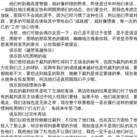
他们时刻都高度警惕，就好像狩猎的野兽。即使是过年对他们来说，
一如既往地注视着足协和周围黑哨们的动态。你们要交代，那我也考虑
放纵，那我可不会就此罢手。因为已经习惯了这种生活，所以他们早就
路，更多的可能是在体味其中带给自己“成就感”。就好像惯偷，每一次
己的“工作”信心倍增。
当然，他们可能会偶尔反思一下，自己是不是过于贪婪，是不是该适
想，黑暗中，黑哨的那双黑色的眼睛，幽幽地注视着你我。不管是否带
那束黑得发亮的寒光，让你我都不敢接近。
俱乐部《越堕落越快乐》
俱乐部A托黑哨的福
我们曾经就由于裁判的帮忙得到了主场龙的称号，也因为裁判的有意
力在我们之上的球队，近两年我们的成绩越来越好也是托裁判的洪福，
都相差不大，要想达到稳妥的取胜，贿赂下裁判是肯定要做的事。现在
火烧身去告发黑哨，何况他们还真照顾我们不少呢。
俱乐部B按惯例办事
现在的裁判经常是吃了主场吃客场，两边吃钱的结果是我们付了钱也
有的裁判甚至主动通过中间人找我们要钱，如果不给，他们就发狠话，
着走。我们送钱也是无奈之举，现在整个联赛都是一直在履行这样的规
惯例给黑哨们“打点打点”，免得来年受刁难。
俱乐部C过完年再说
我们以前也曾经贿赂过裁判，不仅给了他们钱，也在其它方面给了他
投入了那么多，却没有得到最希望的升级，我知道这并不是我们队的实
告他们，既然他们收了红包也不让我们好过，我也一定不会让他们好过