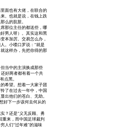
里面也有大佬，在联合的
起来。也就是说，在钱上跌
然那么的肮脏。
席那位主任的都送些，哪
的好男人呀）。其实这和黑
加变本加厉。交易怎么办，
人。小喽口罗说：“就是
，就这样办，先把你得的那
但当中的主演换成那些
。还好两者都有着一个共
得有点黑。
暖
的希望。想着一大家子团
可怜了在过去一年中，中国
更显出他们的苍白、无助。
有想好下一步该何去何从的
实？还是“义无反顾、勇
回重来，而中国足球裁判
穷人们“过年难”的滋味