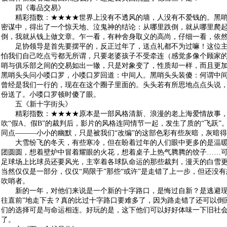
四《毒品交易》
精彩指数：★★★★世界上没有不透风的墙，人没有不爱钱的。黑哨
密谋中，得出了一个惊天地、泣鬼神的结论：从哪里跌倒，就从哪里爬
倒，我就从钱上做文章。乍一看，有种舍身取义的高尚，仔细一看，依
足协领导是首先要摆平的，反正过年了，送点礼都不为过嘛！这位主
怕我们自己吃点亏都无所谓，只要老婆孩子不受牵连（感觉多像个顾家
哨与俱乐部之间的交易如出一辙，只是对象变了，性质却一样，而且更
黑哨头头问小喽口罗，小喽口罗回道：中间人。黑哨头头装傻：何谓中间
曾经是我们一行的，现在在这个圈子里面的。头头若有所思地点点头说
份送了。小喽口罗顿时傻了眼。
五《新十字街头》
精彩指数：★★★★原本是一部风格清新、浪漫的老上海爱情故事，
吹“假A、假B”的裁判后，影片的风格连同情节一起，发生了质的“飞跃”
同点———小小的幽默，只是被我们“改编”的这部色彩有些灰暗，灰暗
大雪纷飞的冬天，有些寒冷，但在盼着过年的人们眼中更多的是
温
团圆圆，想着壁炉中冒着耀眼的火花，想着桌子上热气腾腾的饺子……
足球场上比球员还要风光，主宰着各球队命运的那些裁判，漫天的白雪
当然仅仅是一部分，仅仅“局限于”那些“或许”是走错了上一步，但还没
吹哨者。
新的一年，对他们来说是一个新的十字路口，是悔过自新？是逃避现
往直前”地走下去？真的比过十字路口要难多了，因为路走错了还可以倒
们的选择可是与命运相连。好玩的是，这下他们可以好好体味一下旧社会
了。