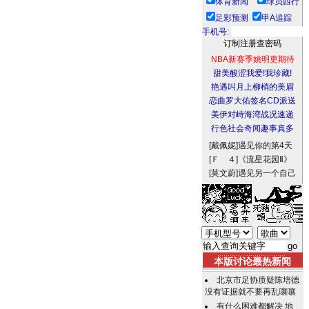
体育新闻
球员西行
足彩预测
甲A追踪
手机号:
NBA新赛季姚明更期待
甜美酸涩我爱!我珍藏!
艳遇叫月上柳梢的美眉
恋曲罗大佑签名CD派送
美伊对峙海湾战况速递
行色社会奇闻趣事真多
[戴佩妮]
遇见你的第4天
[Ｆ ４]
《流星花园Ⅱ》
[莫文蔚]
遇见另一个自己
本版讨论最热新闻
北京市足协质疑陈培德
没有证据就不要再乱嚷嚷
有什么困难都解决 地