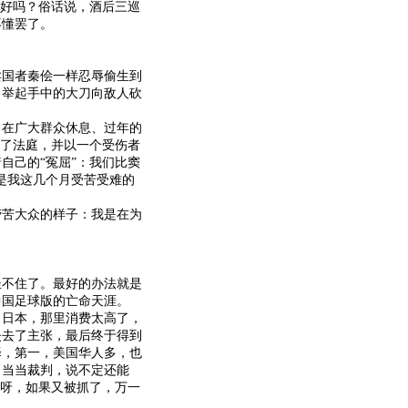
子好吗？俗话说，酒后三巡
不懂罢了。
国者秦侩一样忍辱偷生到
，举起手中的大刀向敌人砍
在广大群众休息、过年的
上了法庭，并以一个受伤者
自己的“冤屈”：我们比窦
是我这几个月受苦受难的
苦大众的样子：我是在为
不住了。最好的办法就是
中国足球版的亡命天涯。
日本，那里消费太高了，
失去了主张，最后终于得到
择，第一，美国华人多，也
，当当裁判，说不定还能
行呀，如果又被抓了，万一