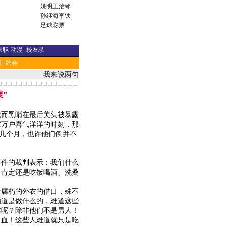
姚明
王治郅
孙继海
李铁
足球彩票
求职
-
动漫
-
校友录
道
-
约会
我来说两句
展”
然而黑哨在最后关头被暴露
家万户喜气洋洋的时刻，那
了几个月，也许他们倒并不
件的裁判表示：我们什么
，肯定还是吃饭喝酒、洗桑
腐朽的外衣的借口，殊不
知道是做什么的，难道这些
谁呢？除非他们不是男人！
出血！这些人难道就只是吃