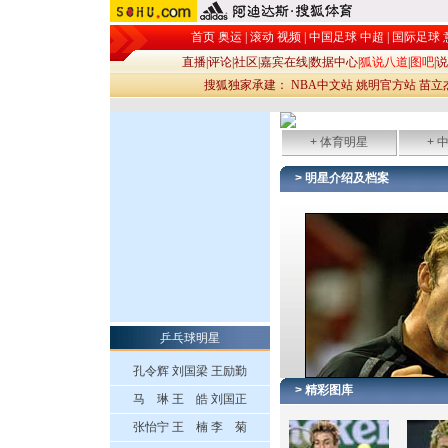
首页
奥运
|
滚动
视频
|
中国足球
中超
|
国际足球
直播
|
评论
|
社区
|
嘉宾在线
|
数据中心
|
狐说八道
|
图吧
|
说
搜狐独家承建：
NBA中文站
姚明官方站
苗立
+ 体育明星
+ 
> 明星介绍及档案
乒乓球明星
孔令辉
刘国梁
王励勤
> 精彩图库
马 琳
王 皓
刘国正
张怡宁
王 楠
李 菊