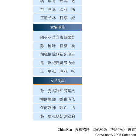
杨 威
肖 钦
冯 敬
范 晔
康 欣
张 楠
王湉湉
林 莉
李 娅
女篮明星
隋菲菲
苗立杰
陈鹭芸
陈 楠
叶 莉
潘 巍
胡晓桃
陈丽新
宋晓云
路 璐
纪妍妍
宋力维
王 玲
张 琳
张 帆
女足明星
孙 雯
赵利红
范运杰
潘丽娜
滕 巍
曲飞飞
任丽萍
浦 玮
白 洁
韩 端
张欧影
刘亚莉
ChinaRen
-
搜狐招聘
-
网站登录
-
帮助中心
-
设置
Copyright © 2005 Sohu.com I