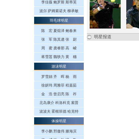
李佳薇
鲍罗斯
斯蒂芙
波尔
萨姆索诺夫
柳承敏
羽毛球明星
陈 宏
夏煊泽
鲍春来
明星报道
张 军
陈其遒
张 尉
周 蜜
龚睿那
高 崚
蒋雪莲
魏轶力
黄 穗
游泳明星
罗雪娟
齐 晖
杨 雨
徐妍玮
周雅菲
程嘉茹
金 浩
曾启亮
陈 祚
北岛康介
科洛科克
索普
波波夫
霍根班德
哈克特
体操明星
李小鹏
邢傲伟
滕海滨