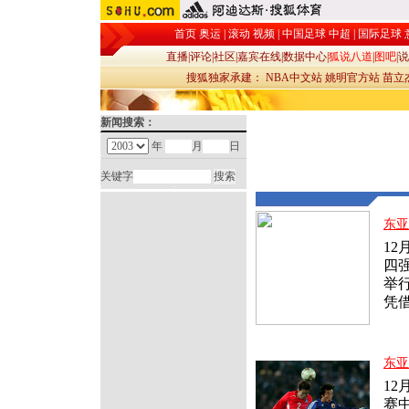
首页
奥运
|
滚动
视频
|
中国足球
中超
|
国际足球
直播
|
评论
|
社区
|
嘉宾在线
|
数据中心
|
狐说八道
|
图吧
|
说
搜狐独家承建：
NBA中文站
姚明官方站
苗立
新闻搜索：
年
月
日
关键字
东亚
1
四
举
凭
东亚
1
赛