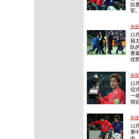
比
军
东亚
1
籍
队
赛
优
东亚
1
仪
一
得
东亚
1
赛
中