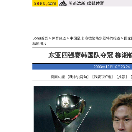
Sohu首页
>
体育频道
>
中国足球 赛德隆热水器特约报道
>
国家
精彩图片
东亚四强赛韩国队夺冠 柳湘铁
2003年12月10日23:
页面功能 【
我来说两句
】【
我要“揪”错
】【
推荐
】