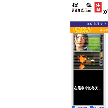
首页
-
邮件
-
短信
-
体育