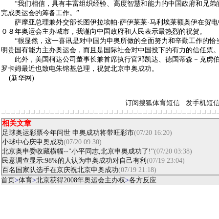
“我们相信，具有丰富组织经验、高度智慧和能力的中国政府和兄弟
完成奥运会的筹备工作。”
萨摩亚总理兼外交部长图伊拉埃帕·萨伊莱莱·马利埃莱额奥伊在贺电
０８年奥运会主办城市，我谨向中国政府和人民表示最热烈的祝贺。
“很显然，这一喜讯是对中国为申奥所做的全面努力和辛勤工作的恰
明贵国有能力主办奥运会，而且是国际社会对中国投下的有力的信任票。
此外，美国柯达公司董事长兼首席执行官邓凯达、德国蒂森－克虏伯
罗卡姆最近也致电朱镕基总理，祝贺北京申奥成功。
(新华网)
订阅搜狐体育短信
发手机短
相关文章
足球奥运彩票今年问世 申奥成功将带旺彩市
(07/20 16:20)
小球中心庆申奥成功
(07/20 09:30)
北京奥申委收藏横幅--"小平同志,北京申奥成功了!"
(07/20 03:38)
民意调查显示:98%的人认为申奥成功对自己有利
(07/19 23:04)
百名国家队选手在京庆祝北京申奥成功
(07/19 21:18)
首页
>
体育
>
北京获得2008年奥运会主办权
>
各方反应