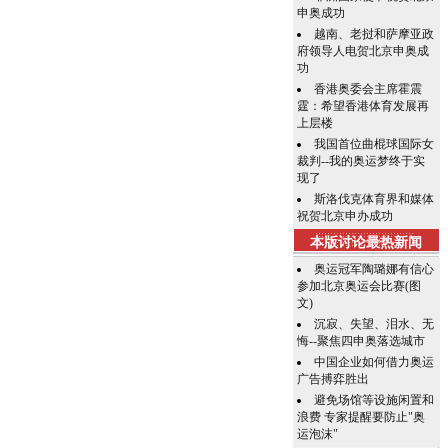
申奥成功
越南、老挝和萨摩亚政
府领导人电贺北京申奥成
功
香港奥委会主席霍震
霆：希望香港体育发展再
上层楼
我国首位曲棍球国际女
裁判--我的奥运梦终于实
现了
斯洛伐克体育界和媒体
祝贺北京申办成功
本版讨论最热新闻
奥运冠军陶璐娜有信心
参加北京奥运会比赛(图
文)
沉寂、失望、泪水、无
悔--聚焦四申奥落选城市
中国企业如何借力奥运
广告搏弈胜出
避免场馆等设施闲置和
浪费 专家提醒要防止"奥
运泡沫"