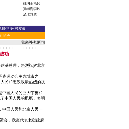
姚明
王治郅
孙继海
李铁
足球彩票
求职
-
动漫
-
校友录
道
-
约会
我来补充两句
成功
镕基总理，热烈祝贺北京
匹克运动会主办城市之
国人民和您致以最热烈的祝
是中国人民的巨大荣誉和
现了中国人民的夙愿，表明
。
，中国人民和北京人民一
运会，我谨代表老挝政府