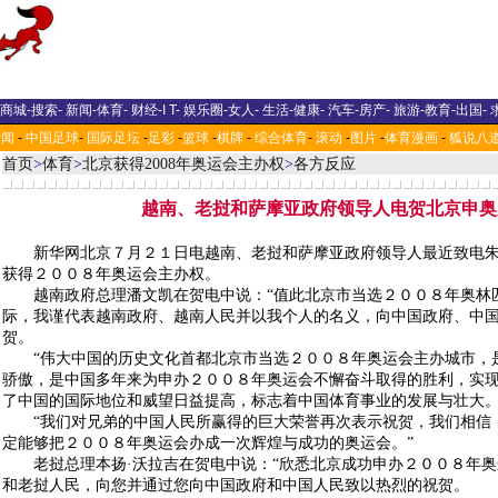
商城
-
搜索
-
新闻
-
体育
-
财经
-
I T
-
娱乐圈
-
女人
-
生活
-
健康
-
汽车
-
房产
-
旅游
-
教育
-
出国
-
新闻
-
中国足球
-
国际足坛
-
足彩
-
篮球
-
棋牌
-
综合体育
-
滚动
-
图片
-
体育漫画
-
狐说八
首页
>
体育
>
北京获得2008年奥运会主办权
>
各方反应
越南、老挝和萨摩亚政府领导人电贺北京申奥
新华网北京７月２１日电越南、老挝和萨摩亚政府领导人最近致电朱
获得２００８年奥运会主办权。
越南政府总理潘文凯在贺电中说：“值此北京市当选２００８年奥林
际，我谨代表越南政府、越南人民并以我个人的名义，向中国政府、中
贺。
“伟大中国的历史文化首都北京市当选２００８年奥运会主办城市，
骄傲，是中国多年来为申办２００８年奥运会不懈奋斗取得的胜利，实
了中国的国际地位和威望日益提高，标志着中国体育事业的发展与壮大
“我们对兄弟的中国人民所赢得的巨大荣誉再次表示祝贺，我们相信
定能够把２００８年奥运会办成一次辉煌与成功的奥运会。”
老挝总理本扬·沃拉吉在贺电中说：“欣悉北京成功申办２００８年奥
和老挝人民，向您并通过您向中国政府和中国人民致以热烈的祝贺。