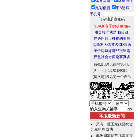
体育新闻
球员西行
足彩预测
甲A追踪
手机号:
NBA新赛季姚明更期待
甜美酸涩我爱!我珍藏!
艳遇叫月上柳梢的美眉
恋曲罗大佑签名CD派送
美伊对峙海湾战况速递
行色社会奇闻趣事真多
[戴佩妮]
遇见你的第4天
[Ｆ ４]
《流星花园Ⅱ》
[莫文蔚]
遇见另一个自己
本版最新新闻
又有一批国家政要祝贺
北京申奥成功
非洲国家使节祝贺北京