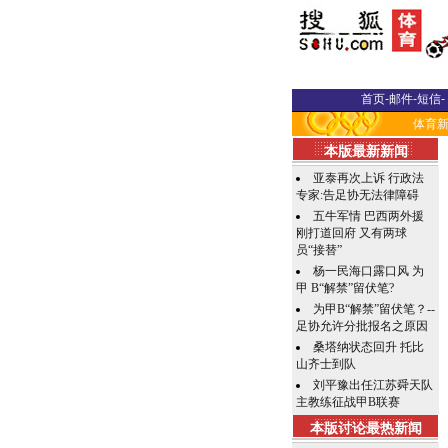
首页
-
邮件
-
短信
-
体育
本版最新新闻
亚泰再次上诉 行政法
专家:告足协无法律障碍
五牛军情 巴西两外援
刚打道回府 又有两球
员“接替”
杨一民海口露口风 为
甲 B“解禁”留伏笔?
为甲B“解禁”留伏笔？--
足协允许分批报名之原因
桑塔纳状态回升 托比
山齐士到队
刘平豫出任江苏舜天队
主教练征战甲B联赛
本版讨论最热新闻