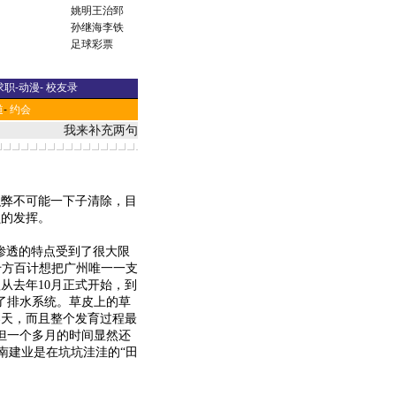
姚明
王治郅
孙继海
李铁
足球彩票
求职
-
动漫
-
校友录
道
-
约会
我来补充两句
积弊不可能一下子清除，目
员的发挥。
渗透的特点受到了很大限
千方百计想把广州唯一一支
从去年10月正式开始，到
了排水系统。草皮上的草
春天，而且整个发育过程最
但一个多月的时间显然还
南建业是在坑坑洼洼的“田