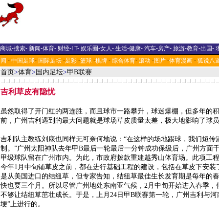
商城
-
搜索
-
新闻
-
体育
-
财经
-
I T
-
娱乐圈
-
女人
-
生活
-
健康
-
汽车
-
房产
-
旅游
-
教育
-
出国
-
新闻
-
中国足球
-
国际足坛
-
足彩
-
篮球
-
棋牌
-
综合体育
-
滚动
-
图片
-
体育漫画
-
狐说八
首页
>
体育
>
国内足坛
>
甲B联赛
吉利草皮有隐忧
虽然取得了开门红的两连胜，而且球市一路攀升，球迷爆棚，但多年的
前，广州吉利遇到的最大问题就是球场草皮质量太差，极大地影响了球
吉利队主教练刘康也同样无可奈何地说：“在这样的场地踢球，我们短传
制。”广州太阳神队去年甲B最后一轮最后一分钟成功保级后，广州方面
甲级球队留在广州市内。为此，市政府拨款重建越秀山体育场。此项工程
今年1月中旬铺草皮之前，都在进行基础工程的建设，包括在草皮下安装
是从美国进口的结纽草，但专家告知，结纽草最佳生长发育期是每年的
快也要三个月。所以尽管广州地处东南亚气候，2月中旬开始进入春季，
不够让结纽草茁壮成长。于是，上月24日甲B联赛第一轮，广州吉利与河
埂”上进行的。