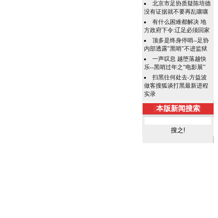
北京市足协质疑陈培德
没有证据就不要再乱嚷嚷
有什么困难都解决 地
方政府下令:辽足必须回家
顶多是终身停哨--足协
内部透露"黑哨"不进监狱
一声叹息 越堕落越快
乐--黑哨过年之“电影展”
扫黑往何处去-方益波
做客搜狐谈打黑最新进程
实录
本版新闻搜索