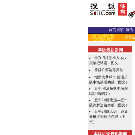
首页
-
邮件
-
短信
-
体育
本版最新新闻
全兴旧将彭小方 奋力
突破把球进（图文）
勇猛许辉边路突破
增添火暴球市 摇滚乐
队中场演唱助威（图文）
五牛:摇滚乐队中场演
唱助威(图文)
五牛2:0胜宏远—五牛
队许辉边路突破（图文）
五牛2:0胜宏远—迪莫
夫被绊倒获得点球（图
文）
本版讨论最热新闻