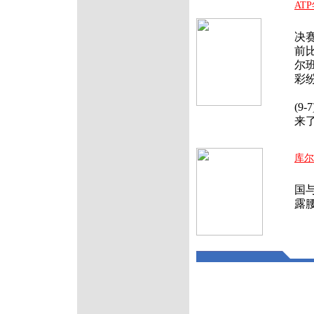
AT
北
决
前
尔
彩
费德
(9
来
库尔
泰
国
露腰