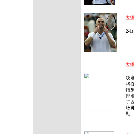
大师
北
2-
大师
北
决
将
结
排名
了
场
勒