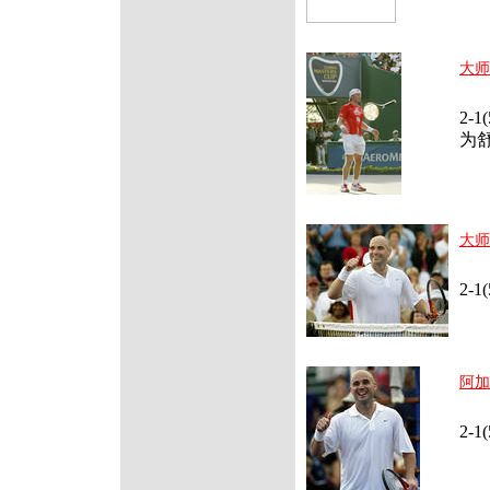
大师
北
2-
为
大师
北
2-
阿加
北
2-