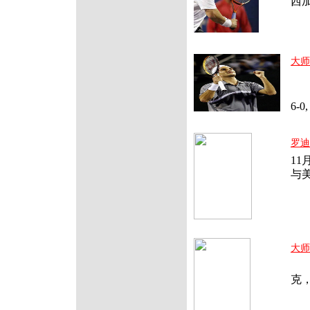
西
大师
在刚
6-
罗迪
11
与
大师
11
克