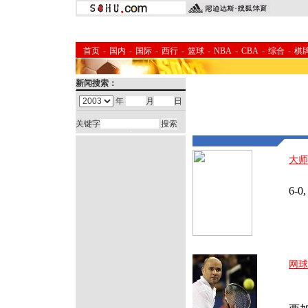
首页
-
国内
-
国际
-
西行
-
篮球
-
NBA
-
CBA
-
综合
-
棋
新闻搜索：
年
月
日
关键字
大师
在刚
6-
网球
20