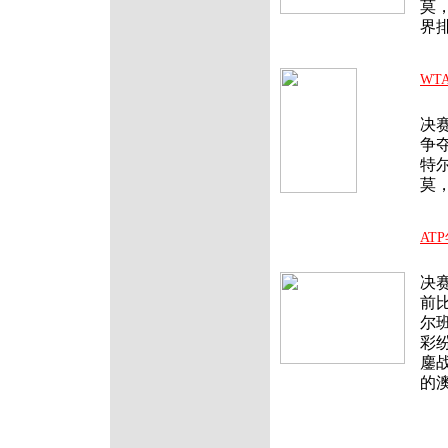
莫
界
WT
北
决
争
特
莫
AT
北
决
前
尔
彩
鏖战
的