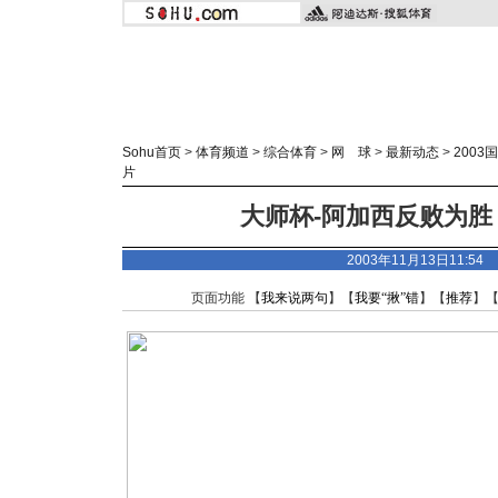
Sohu首页
>
体育频道
>
综合体育
>
网 球
>
最新动态
>
200
片
大师杯-阿加西反败为胜 
2003年11月13日11:5
页面功能 【
我来说两句
】【
我要“揪”错
】【
推荐
】