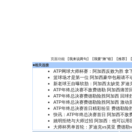
页面功能 【
我来说两句
】【
我要“揪”错
】【
推荐
】
■
相关连接
ATP网球大师杯赛：阿加西反败为胜 拿
篮球场才是第一位 阿加西豪华包厢请不
新老球王自曝软肋：阿加西太缺觉 罗迪
ATP年终总决赛不敌费德勒 阿加西痛苦回
ATP年终总决赛费德勒险胜阿加西 回球舒
ATP年终总决赛费德勒险胜阿加西 激动异
ATP年终总决赛首日精彩纷呈 费德勒险
快讯：ATP年终总决赛首日 阿加西不敌
姚明拒绝与大师过招 阿加西：他可以用
大师杯男单首轮：罗迪克vs莫亚 费德勒