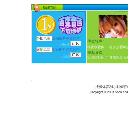
怀
旧
风暴
黑白图片单音铃声
·
和弦铃声：
4元/月
很爱很爱你
有多少爱可
迷
彩
风暴
彩色图片和弦铃声
·
疯狂音效：
8元/月
宝贝该起床了
甘撒热血写
搜狐体育24小时值班电话：
Copyright © 2003 Sohu.com I