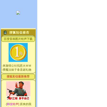
百变音画图片铃声下载
·
来激情公社找惹火ＭＭ
·
攒魔法袜子拿圣诞礼物
搜狐彩信最新推荐
·
[
和
弦
铃
声
]
原来的我