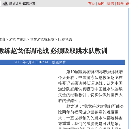
首页
|
新闻
|
短信
|
邮件
|
体育
>
游泳与跳水
>
世界游泳锦标赛
>
比赛动态
教练赵戈低调论战 必须吸取跳水队教训
2003年7月20日07:39
搜狐体育
第10届世界游泳锦标赛游泳比赛
今天开赛，中国游泳队总教练赵戈在
接受记者采访时低调论战，认为中国
游泳队必须认真吸取中国跳水队连续
失金的经验教训，切实认识到世界大
赛的残酷性。
赵戈说：“我觉得这次我们可能会
比两年前福冈游泳世锦赛的难度更
大，一直世界领先的跳水队都这样困
难重重，我们的威胁更是可以想象。