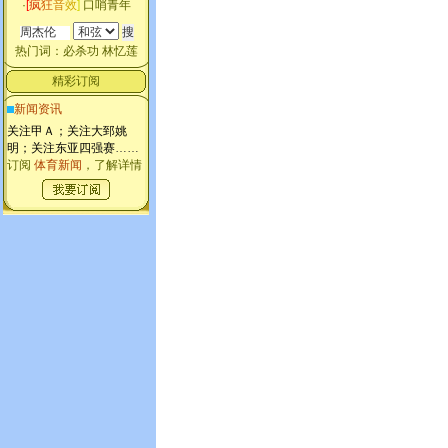
·
[
疯
狂
音
效
]
口哨青年
热门词：
必杀功
林忆莲
精彩订阅
新闻资讯
关注甲Ａ；关注大郅姚
明；关注东亚四强赛
……
订阅
体育新闻
，了解详情