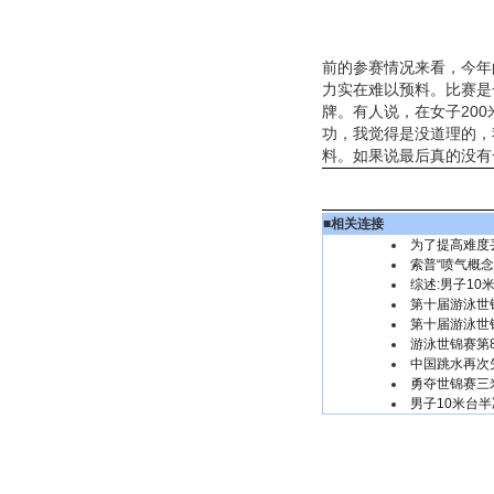
前的参赛情况来看，今年
力实在难以预料。比赛是
牌。有人说，在女子20
功，我觉得是没道理的，
料。如果说最后真的没有
■
相关连接
为了提高难度
索普“喷气概念
综述:男子10
第十届游泳世
第十届游泳世
游泳世锦赛第
中国跳水再次
勇夺世锦赛三
男子10米台