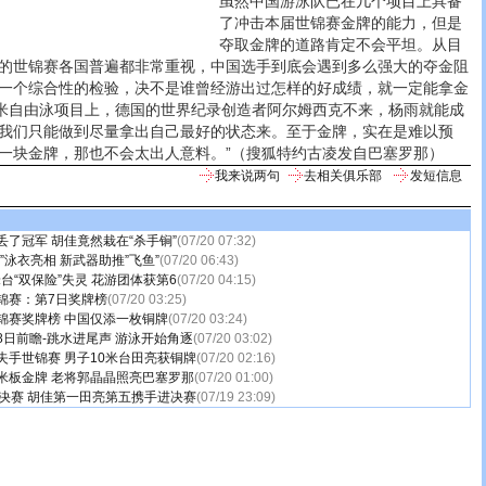
虽然中国游泳队已在几个项目上具备
了冲击本届世锦赛金牌的能力，但是
夺取金牌的道路肯定不会平坦。从目
的世锦赛各国普遍都非常重视，中国选手到底会遇到多么强大的夺金阻
一个综合性的检验，决不是谁曾经游出过怎样的好成绩，就一定能拿金
0米自由泳项目上，德国的世界纪录创造者阿尔姆西克不来，杨雨就能成
我们只能做到尽量拿出自己最好的状态来。至于金牌，实在是难以预
一块金牌，那也不会太出人意料。”（搜狐特约古凌发自巴塞罗那）
我来说两句
去相关俱乐部
发短信息
丢了冠军 胡佳竟然栽在“杀手锏”
(07/20 07:32)
”泳衣亮相 新武器助推”飞鱼”
(07/20 06:43)
米台“双保险”失灵 花游团体获第6
(07/20 04:15)
锦赛：第7日奖牌榜
(07/20 03:25)
锦赛奖牌榜 中国仅添一枚铜牌
(07/20 03:24)
8日前瞻-跳水进尾声 游泳开始角逐
(07/20 03:02)
失手世锦赛 男子10米台田亮获铜牌
(07/20 02:16)
米板金牌 老将郭晶晶照亮巴塞罗那
(07/20 01:00)
半决赛 胡佳第一田亮第五携手进决赛
(07/19 23:09)