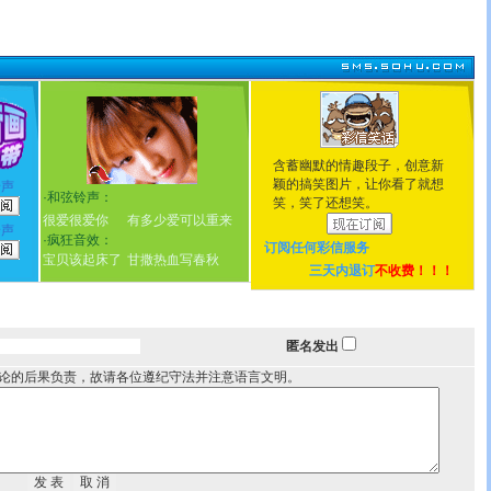
含蓄幽默的情趣段子，创意新
颖的搞笑图片，让你看了就想
铃声
·
和弦铃声：
笑，笑了还想笑。
很爱很爱你
有多少爱可以重来
铃声
·
疯狂音效：
订阅任何
彩信服务
宝贝该起床了
甘撒热血写春秋
三天内退订
不收费！！！
匿名发出
论的后果负责，故请各位遵纪守法并注意语言文明。