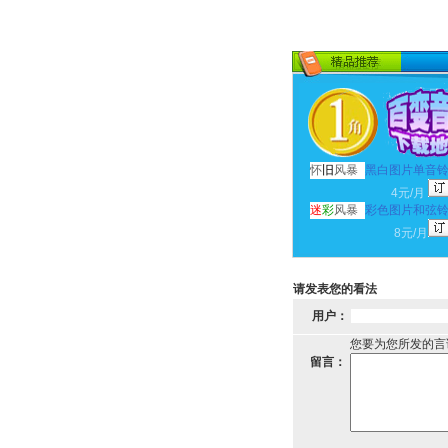
怀
旧
风暴
黑白图片单音
4元/月
迷
彩
风暴
彩色图片和弦
8元/月
请发表您的看法
用户：
您要为您所发的言
留言：